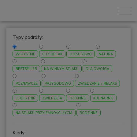
Typy podróży:
WSZYSTKIE
CITY BREAK
LUKSUSOWO
NATURA
BESTSELLER
NA WINNYM SZLAKU
DLA DWOJGA
POZNAWCZE
PRZYGODOWO
ZWIEDZANIE + RELAKS
LEJDIS TRIP
ZWIERZĘTA
TREKKING
KULINARNIE
NA SZLAKU PRZYJEMNOŚCI ŻYCIA
RODZINNE
Kiedy: