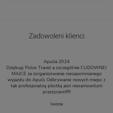
Zadowoleni klienci
Apulia 2024
Dziękuję Polce Travel a szczególnie CUDOWNEJ
MAJCE za zorganizowanie niezapomnianego
wyjazdu do Apulii. Odkrywanie nowych miejsc z
tak profesjonalną pilotką jest niesamowitym
przeżyciem!!!!!
pr
by
Iwona
za
P