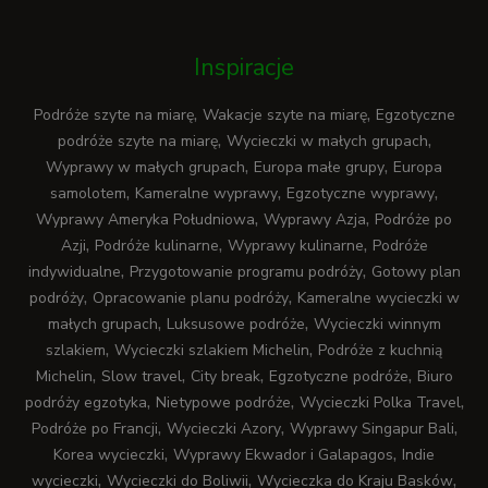
Inspiracje
,
,
Podróże szyte na miarę
Wakacje szyte na miarę
Egzotyczne
,
,
podróże szyte na miarę
Wycieczki w małych grupach
,
,
Wyprawy w małych grupach
Europa małe grupy
Europa
,
,
,
samolotem
Kameralne wyprawy
Egzotyczne wyprawy
,
,
Wyprawy Ameryka Południowa
Wyprawy Azja
Podróże po
,
,
,
Azji
Podróże kulinarne
Wyprawy kulinarne
Podróże
,
,
indywidualne
Przygotowanie programu podróży
Gotowy plan
,
,
podróży
Opracowanie planu podróży
Kameralne wycieczki w
,
,
małych grupach
Luksusowe podróże
Wycieczki winnym
,
,
szlakiem
Wycieczki szlakiem Michelin
Podróże z kuchnią
,
,
,
,
Michelin
Slow travel
City break
Egzotyczne podróże
Biuro
,
,
,
podróży egzotyka
Nietypowe podróże
Wycieczki Polka Travel
,
,
,
Podróże po Francji
Wycieczki Azory
Wyprawy Singapur Bali
,
,
Korea wycieczki
Wyprawy Ekwador i Galapagos
Indie
,
,
,
wycieczki
Wycieczki do Boliwii
Wycieczka do Kraju Basków