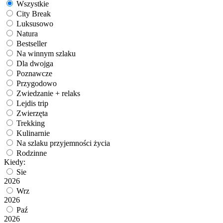
Wszystkie
City Break
Luksusowo
Natura
Bestseller
Na winnym szlaku
Dla dwojga
Poznawcze
Przygodowo
Zwiedzanie + relaks
Lejdis trip
Zwierzęta
Trekking
Kulinarnie
Na szlaku przyjemności życia
Rodzinne
Kiedy:
Sie
2026
Wrz
2026
Paź
2026