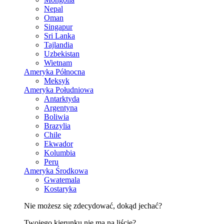
Nepal
Oman
Singapur
Sri Lanka
Tajlandia
Uzbekistan
Wietnam
Ameryka Północna
Meksyk
Ameryka Południowa
Antarktyda
Argentyna
Boliwia
Brazylia
Chile
Ekwador
Kolumbia
Peru
Ameryka Środkowa
Gwatemala
Kostaryka
Nie możesz się zdecydować, dokąd jechać?
Twojego kierunku nie ma na liście?