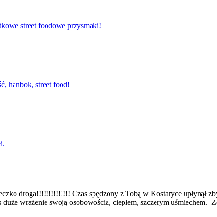
tkowe street foodowe przysmaki!
, hanbok, street food!
i.
zko droga!!!!!!!!!!!!!! Czas spędzony z Tobą w Kostaryce upłynął zby
nas duże wrażenie swoją osobowością, ciepłem, szczerym uśmiechem. 