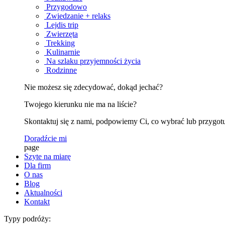
Przygodowo
Zwiedzanie + relaks
Lejdis trip
Zwierzęta
Trekking
Kulinarnie
Na szlaku przyjemności życia
Rodzinne
Nie możesz się zdecydować, dokąd jechać?
Twojego kierunku nie ma na liście?
Skontaktuj się z nami, podpowiemy Ci, co wybrać lub przygotu
Doradźcie mi
page
Szyte na miarę
Dla firm
O nas
Blog
Aktualności
Kontakt
Typy podróży: