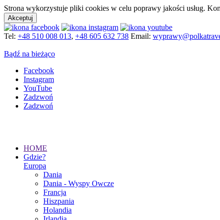
Strona wykorzystuje pliki cookies w celu poprawy jakości usług. Kon
Akceptuj
Tel:
+48 510 008 013
,
+48 605 632 738
Email:
wyprawy@polkatrave
Bądź na bieżąco
Facebook
Instagram
YouTube
Zadzwoń
Zadzwoń
HOME
Gdzie?
Europa
Dania
Dania - Wyspy Owcze
Francja
Hiszpania
Holandia
Irlandia