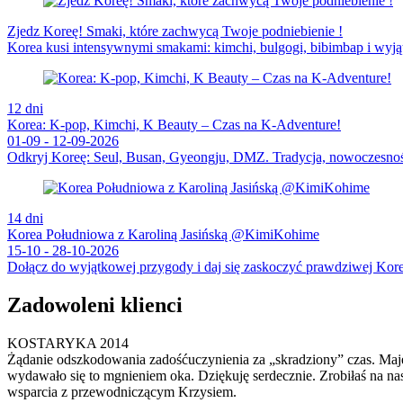
Zjedz Koreę! Smaki, które zachwycą Twoje podniebienie !
Korea kusi intensywnymi smakami: kimchi, bulgogi, bibimbap i wyją
12 dni
Korea: K-pop, Kimchi, K Beauty – Czas na K-Adventure!
01-09 - 12-09-2026
Odkryj Koreę: Seul, Busan, Gyeongju, DMZ. Tradycja, nowoczesność
14 dni
Korea Południowa z Karoliną Jasińską @KimiKohime
15-10 - 28-10-2026
Dołącz do wyjątkowej przygody i daj się zaskoczyć prawdziwej Kore
Zadowoleni klienci
KOSTARYKA 2014
Żądanie odszkodowania zadośćuczynienia za „skradziony” czas. Majec
wydawało się to mgnieniem oka. Dziękuję serdecznie. Zrobiłaś na 
wsparcia z przewodniczącym Krzysiem.