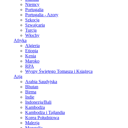
Niemcy
Portugalia
Portugalia - Azory
Szkocja
Szwajcaria
Turcja
Włochy
Afryka
Algieria
Etiopia
Kenia
Maroko
RPA
Wyspy Świętego Tomasza i Książęca
Azja
Arabia Saudyjska
Bhutan
Birma
Indie
Indonezja/Bali
Kambodża
Kambodża i Tajlandia
Korea Południowa
Malezja
Mongolia