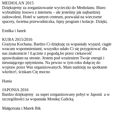
MEDIOLAN 2015
Dziękujemy za zorganizowanie wycieczki do Mediolanu. Biuro
wybraliśmy losowo z internetu – ale jesteśmy jak najbardziej
zadowoleni. Hotel w samym centrum, pozwalał na wieczorne
spacery, świetna przewodniczka, fajny program i kolacje. Dzięki,
Emilka i Janek
KUBA 2015/2016
Grażyna Kochana, Bardzo Ci dziękuję za wspaniały wyjazd, ciągle
wracam wspomnieniami, wszystko udało Ci się przygotować dla
nas znakomicie ! Łącznie z pogodą,bo przez ciekawość
sprawdzałam na stronie. Jestem pod wrażeniem Twoje energii i
nieustającego optymizmu. Na pewno w tym roku dołączę do
wypraw przez Was organizowanych. Mam nadzieję na spotkanie
wkrótce!, ściskam Cię mocno
Hania
JAPONIA 2016
Bardzo dziękujemy za super zorganizowany pobyt w Japonii a w
szczególności za wspaniała Monikę Galicką
Małgorzata i Marek Bik