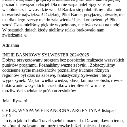
poznać i nawiązać relacje! Dla mnie wspaniale! Spędzaliśmy
wspólnie czas w zasadzie wciąż! Bardzo się polubiliśmy - dla mnie
to wartość największa! Dziękuję Pilot Bartek przyjazny, otwarty, nie
ma dla niego rzeczy nie do załatwienia! I jest kompetentny! Pilot
sztos! Czas mieliśmy pięknie wypełniony, nie było czasu na nudę!
W ostatnich dniach kiedy nieliśmy relaks brakowało nam
zwiedzania ☺️
Adrianna
INDIE BAŚNIOWY SYLWESTER 2024/2025
Dobrze przygotowany program bez pospiechu realizacja wszystkich
punktów programu. Poznaliśmy ważne zabytki , Zobaczyliśmy
codzienne życie mieszkańców poznaliśmy kuchnie różnych
regionów był czas na zabawę, fantastyczny Sylwester i błogi
wypoczynek. Majka- wielka wiedza, klasa, kultura osobista, równe
traktowanie wszystkich uczestników cierpliwość w miarę
możliwości spełnianie próśb uczestników
Jola i Ryszard
CHILE, WYSPA WIELKANOCNA, ARGENTYNA listopad
2015
...o tym jak to Polka Travel spełniła marzenia. Dawno, dawno temu,
za górami, za lasami, no może troszkę bliżej...mieszkała mała