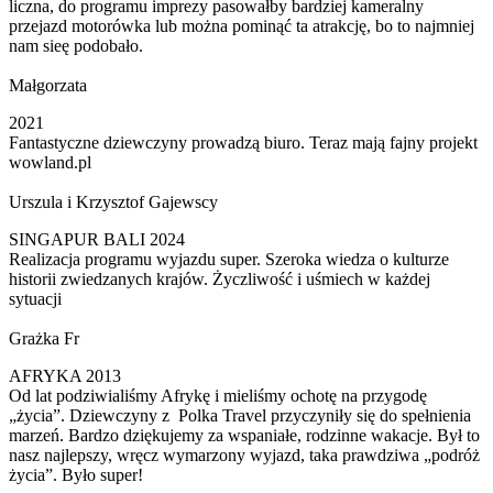
liczna, do programu imprezy pasowałby bardziej kameralny
przejazd motorówka lub można pominąć ta atrakcję, bo to najmniej
nam sieę podobało.
Małgorzata
2021
Fantastyczne dziewczyny prowadzą biuro. Teraz mają fajny projekt
wowland.pl
Urszula i Krzysztof Gajewscy
SINGAPUR BALI 2024
Realizacja programu wyjazdu super. Szeroka wiedza o kulturze
historii zwiedzanych krajów. Życzliwość i uśmiech w każdej
sytuacji
Grażka Fr
AFRYKA 2013
Od lat podziwialiśmy Afrykę i mieliśmy ochotę na przygodę
„życia”. Dziewczyny z Polka Travel przyczyniły się do spełnienia
marzeń. Bardzo dziękujemy za wspaniałe, rodzinne wakacje. Był to
nasz najlepszy, wręcz wymarzony wyjazd, taka prawdziwa „podróż
życia”. Było super!