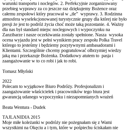
warunki transportu i noclegów. 2. Perfekcyjnie zorganizowany
przebieg wyprawy za co jeszcze raz dziękujemy Bożence oraz
całemu zespołowi który pracował w „tle” wyprawy. 3. Rodzinna
atmosfera wyselekcjonowanej turystycznie grupy dla której nie było
presji że jest to podróż życia choć może taką pozostanie. 4. Ważny
dla nas był standard miejsc noclegowych i wypoczynku na
Zanzibarze i nasze oczekiwania zostały spełnione. Nasza wysoka
ocena wyjazdu jest w pełni wynikiem pracy zespołu Polka Travel
którego to jesteśmy i będziemy pozytywnymi ambasadorami i
Klientami. Szczególnie chcemy pogratulować olbrzymiej wiedzy
jaką ma i przekazuje Bożenka. Dodatkowy atutem to pasja i
zaangażowanie w to co robi i jak to robi.
Tomasz Młyński
2022
Polecam to wyjątkowe Biuro Podróży. Profesjonalizm i
zaangażowanie właścicielek i pracowników tego biura jest
gwarancją udanego wypoczynku i niezapomnianych wrażeń
Beata Wentura - Dudek
TAJLANIDIA 2015
Moje miłe koleżanki w podróży nie pożegnałam się z Wami
wszystkimi na Okęciu a i tym, które w pośpiechu ściskałam nie