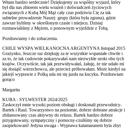
Witam bardzo serdecznie! Dziękujemy za wspólny wyjazd, który
był dla nas zbiorem wielu wrażeń i doświadczeń życiowych
związanych z Kubą Mój Mąż cały czas podziwia Cię za tak
subtelne prowadzenie Naszej grupy (która była zgrana), gdzie
zawsze byliśmy w określonym czasie i miejscu. Dzisiaj
rozmawialiśmy z Mężem, o ponownym wyjeździe z Tobą.
Pozdrawiamy i do zobaczenia.
CHILE WYSPA WIELKANOCNA ARGENTYNA listopad 2015
Grażynko, Jeszcze raz dziękuję za te wszystkie wspaniałe chwile i
za to, że tak cudownie pokazywałaś nam niezwykłe uroki obu tych
krajów. Oczywiście, tak jak przewidywałaś, żałuję, że nie udało mi
się dosiąść wierzchowca, ale przecież próbowałam. Może kiedyś na
jakiejś wyprawie z Polką uda mi się jazda na kucyku. Pozdrawiam
gorąco
Margarita
KUBA - SYLWESTER 2024/2025
Zaskoczył mnie wysoki poziom obsługi i doskonali przewodnicy-
Bartek i Raul. Towarzystwo na poziomie, dobrze dobrane atrakcje i
zbilansowany czas aktywny do relaxu. Bartek bardzo dobrze
przygotowany, sympatyczny i pomocny-czuliśmy się dobrze
zaopiekowani! Jedyna uwaga - Wyprawa katamaranem byla zbyt