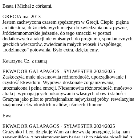
Beata i Michał z córkami.
GRECJA maj 2013
Jestem zachwycona czasem spędzonym w Grecji. Ciepło, piękna
architektura, dużo ciekawych miejsc do zwiedzania oraz pyszne,
śródziemnomorskie jedzenie, do tego smaczki w postaci
dodatkowych atrakcji nie wpisanych do programu, spontanicznych
greckich wieczorów, zwiedzania małych wiosek i wspólnego,
„rodzinnego” gotowania. Było extra, dziękujemy.
Katarzyna Cz. z mamą
EKWADOR GALAPAGOS - SYLWESTER 2024/2025
Zaskoczyła mnie niesamowita różnorodność, uporządkowanie i
czystość Ekwadoru. Wyprawa doskonale zorganizowana,
urozmaicona i pełna emocji. Niesamowita różnorodność, mnóstwo
atrakcji wymagających pokonywania własnych obaw i slabości
Grażyna jako pilot to profesjonalizm najwyższej próby, rewelacyjna
znajomość ekwadorskich realiów, uśmiech i humor.
Ewa
EKWADOR GALAPAGOS - SYLWESTER 2024/2025
Grażynko i Leo, dziękuję Wam za niezwykłą przygodę, jaką nam
zapewniliście, z przełamywaniem barier, jak to pięknie określiłaś, z