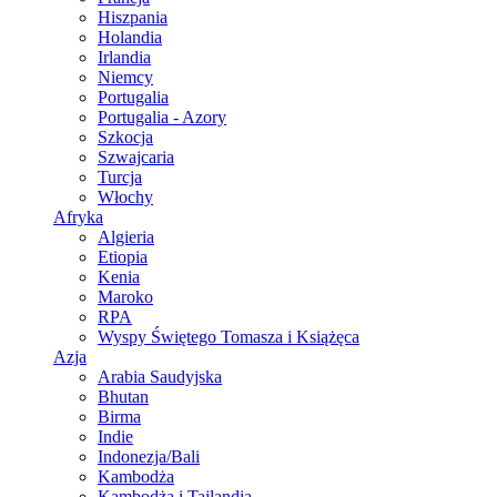
Hiszpania
Holandia
Irlandia
Niemcy
Portugalia
Portugalia - Azory
Szkocja
Szwajcaria
Turcja
Włochy
Afryka
Algieria
Etiopia
Kenia
Maroko
RPA
Wyspy Świętego Tomasza i Książęca
Azja
Arabia Saudyjska
Bhutan
Birma
Indie
Indonezja/Bali
Kambodża
Kambodża i Tajlandia