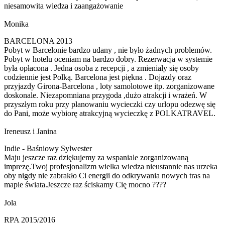
niesamowita wiedza i zaangażowanie
Monika
BARCELONA 2013
Pobyt w Barcelonie bardzo udany , nie było żadnych problemów.
Pobyt w hotelu oceniam na bardzo dobry. Rezerwacja w systemie
była opłacona . Jedna osoba z recepcji , a zmieniały się osoby
codziennie jest Polką. Barcelona jest piękna . Dojazdy oraz
przyjazdy Girona-Barcelona , loty samolotowe itp. zorganizowane
doskonale. Niezapomniana przygoda ,dużo atrakcji i wrażeń. W
przyszłym roku przy planowaniu wycieczki czy urlopu odezwę się
do Pani, może wybiorę atrakcyjną wycieczkę z POLKATRAVEL.
Ireneusz i Janina
Indie - Baśniowy Sylwester
Maju jeszcze raz dziękujemy za wspaniale zorganizowaną
imprezę.Twoj profesjonalizm wielka wiedza nieustannie nas urzeka
oby nigdy nie zabrakło Ci energii do odkrywania nowych tras na
mapie świata.Jeszcze raz ściskamy Cię mocno ????
Jola
RPA 2015/2016