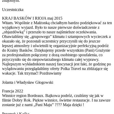
znajomym.
Uczestniczka
KRAJ BASKÓW I RIOJA maj 2015
Witam. Wspólnie z Małżonką chciałbym bardzo podziękować za ten
wyjątkowy wyjazd. Było to nasze pierwsze doświadczenie z
„objazdówką” i przeszło to nasze najśmielsze oczekiwania.
Obawialiśmy się „grupowego” klimatu i sztampowych wycieczek a
okazało się, że pozostali uczestnicy przyczynili się do jeszcze
lepszej atmosfery i uświetnili tę organizacyjnie perfekcyjną podróż
do Krainy Basków. Dziękujemy przede wszystkim (Pani) Grażynie
za profesjonalizm połączony z dozą osobistego spoufalenia, co
przyczyniło się do niepowtarzalnego klimatu całej wyprawy.
Najlepszym wykładnikiem naszej fascynacji jest fakt, że godzinę po
wylądowaniu przeglądaliśmy oferty Polka Travel na zbliżające się
wakacje. Tak trzymać! Pozdrawiamy
Jolanta i Władysław Głogowski
Francja 2022
Winnice region Bordeaux. Bajkowa podróż, czuliśmy się jak w
filmie Dobry Rok. Piękne winnice, świetne restauracje. I na zawsze
zostanie już z nami „Pani Maju” ???? Maja dzięki !
Przemek i Kaśka