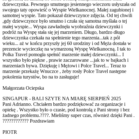
dziewczynka. Pewnego smutnego jesiennego wieczoru usłyszała od
swojego taty opowieść o Wyspie Wielkanocnej. Małej zagubionej i
samotnej wyspie. Tato pokazał dziewczynce zdjęcia. Od tej chwili
,gdy dziewczynce było smutno i czuła się samotna myślała o tej
małej wyspie... Wyspa zawładnęła wyobraźnia dziewczynki i
podróż na Wyspę stała się jej marzeniem. Długo, bardzo długo
dziewczynka czekała na spełnienie tego marzenia...tak z pół
wieku... aż w końcu przyszły jej 60 urodziny i od Męża dostała w
prezencie wycieczkę na wymarzoną Wyspę Wielkanocną. I tak to
Polka Travel pomogła spełnić marzenie małej dziewczynki... I
wszystko było piękne , prawie zaczarowane ...jak to w bajkach i
marzeniach bywa. Dziękuję i Mężowi i Polce Travel... Teraz to
marzenie przekażę Wnuczce , żeby rosły Polce Travel następne
pokolenia turystów, bo na to zasługuje!
Małgorzata Ociepska
SINGAPUR - BALI SZYTE NA MIARĘ SIERPIEŃ 2025
Pani Adrianno. Chciałem bardzo podziękować za organizacje i
opiekę . Wszystko było o czasie, pod kontrolą z Pani strony i bez
żadnego problemu.????. Mieliśmy super czas, również dzięki Pani .
???????????? Pozdrawiam
PIOTR