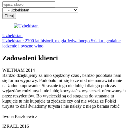
Filtruj
Uzbekistan
Uzbekistan: 2700 lat historii, magia Jedwabnego Szlaku, genialne
jedzenie i pyszne wino.
Zadowoleni klienci
WIETNAM 2014
Bardzo dziękujemy za miło spędzony czas , bardzo podobała nam
się forma wyprawy. Podobało mi się to ze nikt nie namawiał mnie
na żadne kupowanie. Strasznie tego nie lubię i dlatego podczas
wyjazdów rodzinnych nie lubię korzystać z wycieczek oferowanych
przez rezydentów. Bo wycieczki są od stragana do stragana tu
kupujcie tu nie kupujcie tu zjedzcie czy oni nie widza ze Polski
turysta to dziś świadomy turysta i nie należy z niego barana robić.
Iwona Paszkiewicz
IZRAEL 2016