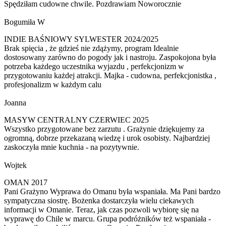
Spędziłam cudowne chwile. Pozdrawiam Noworocznie
Bogumiła W
INDIE BAŚNIOWY SYLWESTER 2024/2025
Brak spięcia , że gdzieś nie zdążymy, program Idealnie
dostosowany zarówno do pogody jak i nastroju. Zaspokojona była
potrzeba każdego uczestnika wyjazdu , perfekcjonizm w
przygotowaniu każdej atrakcji. Majka - cudowna, perfekcjonistka ,
profesjonalizm w każdym calu
Joanna
MASYW CENTRALNY CZERWIEC 2025
Wszystko przygotowane bez zarzutu . Grażynie dziękujemy za
ogromną, dobrze przekazaną wiedzę i urok osobisty. Najbardziej
zaskoczyła mnie kuchnia - na pozytywnie.
Wojtek
OMAN 2017
Pani Grażyno Wyprawa do Omanu była wspaniała. Ma Pani bardzo
sympatyczna siostrę. Bożenka dostarczyła wielu ciekawych
informacji w Omanie. Teraz, jak czas pozwoli wybiorę się na
wyprawę do Chile w marcu. Grupa podróżników też wspaniała -