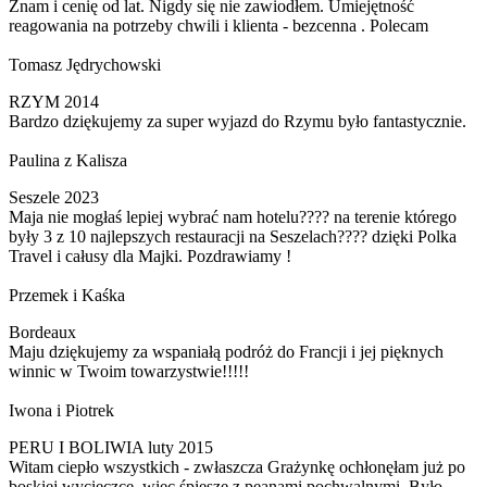
Znam i cenię od lat. Nigdy się nie zawiodłem. Umiejętność
reagowania na potrzeby chwili i klienta - bezcenna . Polecam
Tomasz Jędrychowski
RZYM 2014
Bardzo dziękujemy za super wyjazd do Rzymu było fantastycznie.
Paulina z Kalisza
Seszele 2023
Maja nie mogłaś lepiej wybrać nam hotelu???? na terenie którego
były 3 z 10 najlepszych restauracji na Seszelach???? dzięki Polka
Travel i całusy dla Majki. Pozdrawiamy !
Przemek i Kaśka
Bordeaux
Maju dziękujemy za wspaniałą podróż do Francji i jej pięknych
winnic w Twoim towarzystwie!!!!!
Iwona i Piotrek
PERU I BOLIWIA luty 2015
Witam ciepło wszystkich - zwłaszcza Grażynkę ochłonęłam już po
boskiej wycieczce, więc śpieszę z peanami pochwalnymi. Było