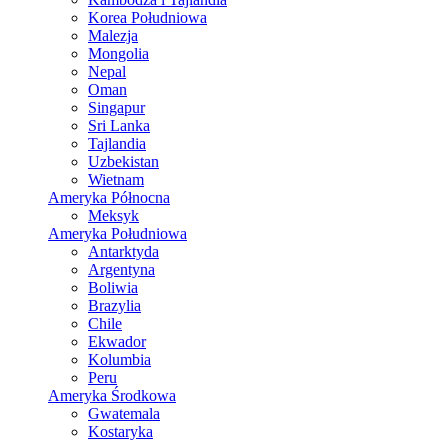
Korea Południowa
Malezja
Mongolia
Nepal
Oman
Singapur
Sri Lanka
Tajlandia
Uzbekistan
Wietnam
Ameryka Północna
Meksyk
Ameryka Południowa
Antarktyda
Argentyna
Boliwia
Brazylia
Chile
Ekwador
Kolumbia
Peru
Ameryka Środkowa
Gwatemala
Kostaryka