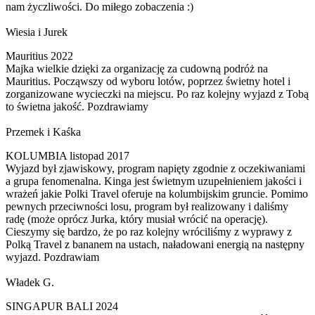
nam życzliwości. Do miłego zobaczenia :)
Wiesia i Jurek
Mauritius 2022
Majka wielkie dzięki za organizację za cudowną podróż na
Mauritius. Począwszy od wyboru lotów, poprzez świetny hotel i
zorganizowane wycieczki na miejscu. Po raz kolejny wyjazd z Tobą
to świetna jakość. Pozdrawiamy
Przemek i Kaśka
KOLUMBIA listopad 2017
Wyjazd był zjawiskowy, program napięty zgodnie z oczekiwaniami
a grupa fenomenalna. Kinga jest świetnym uzupełnieniem jakości i
wrażeń jakie Polki Travel oferuje na kolumbijskim gruncie. Pomimo
pewnych przeciwności losu, program był realizowany i daliśmy
radę (może oprócz Jurka, który musiał wrócić na operację).
Cieszymy się bardzo, że po raz kolejny wróciliśmy z wyprawy z
Polką Travel z bananem na ustach, naładowani energią na następny
wyjazd. Pozdrawiam
Władek G.
SINGAPUR BALI 2024