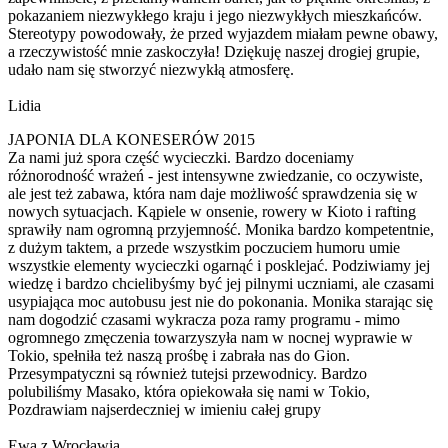
pokazaniem niezwykłego kraju i jego niezwykłych mieszkańców.
Stereotypy powodowały, że przed wyjazdem miałam pewne obawy,
a rzeczywistość mnie zaskoczyła! Dziękuję naszej drogiej grupie,
udało nam się stworzyć niezwykłą atmosferę.
Lidia
JAPONIA DLA KONESERÓW 2015
Za nami już spora część wycieczki. Bardzo doceniamy
różnorodność wrażeń - jest intensywne zwiedzanie, co oczywiste,
ale jest też zabawa, która nam daje możliwość sprawdzenia się w
nowych sytuacjach. Kąpiele w onsenie, rowery w Kioto i rafting
sprawiły nam ogromną przyjemność. Monika bardzo kompetentnie,
z dużym taktem, a przede wszystkim poczuciem humoru umie
wszystkie elementy wycieczki ogarnąć i posklejać. Podziwiamy jej
wiedzę i bardzo chcielibyśmy być jej pilnymi uczniami, ale czasami
usypiająca moc autobusu jest nie do pokonania. Monika starając się
nam dogodzić czasami wykracza poza ramy programu - mimo
ogromnego zmęczenia towarzyszyła nam w nocnej wyprawie w
Tokio, spełniła też naszą prośbę i zabrała nas do Gion.
Przesympatyczni są również tutejsi przewodnicy. Bardzo
polubiliśmy Masako, która opiekowała się nami w Tokio,
Pozdrawiam najserdeczniej w imieniu całej grupy
Ewa z Wrocławia