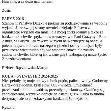
Hawanie, a za dużo nad morzem
Zosia
PARYŻ 2016
Szanowni Państwo Dziękuje pięknie za podziękowania za wspólny
wyjazd. Ja ze swojej strony również dziękuje Państwu za
organizację wyjazdu dla mnie i dla mojej córki Joanny a także za
bardzo miłe chwile spędzone,w towarzystwie Pani Grażyny i Pana
Artura, w Paryżu. Jak zawsze w życiu najważniejsze są osoby a
potem miejsce. Podczas naszego wyjazdu i osoby i miejsce były
przeurocze więc trudno aby we wspomnieniach nie zostały
cudowne chwile, które są tak ważne gdyż wzbogacają nasze życie.
Z pozdrowieniami
Elżbieta Rączkowska-Martyn
KUBA - SYLWESTER 2024/2025
Nie spełniły się moje obawy o brak prądu, paliwa, wody. Cudowny
Bartek-przewodnik, brak słów, OK - wiedza, umiejętność
przekazania, kultura osobista, przemiły, opiekuńczy. Czuliśmy się
zaopiekowani, wszystko dopięte na ostatni guzik. Kuba to trudna
destynacja ale to co zobaczyłam bardzo dużo rozjaśniło
Ryszard