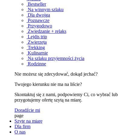
Bestseller
Na winnym szlaku
Dla dwojga
Poznawcze
Przygodowo
Zwiedzanie + relaks
Lejdis trip
Zwierzęta
Trekking
Kulinarnie
Na szlaku przyjemności życia
Rodzinne
Nie możesz się zdecydować, dokąd jechać?
Twojego kierunku nie ma na liście?
Skontaktuj się z nami, podpowiemy Ci, co wybrać lub
przygotujemy ofertę szytą na miarę.
Doradźcie mi
page
Szyte na miarę
Dla firm
O nas