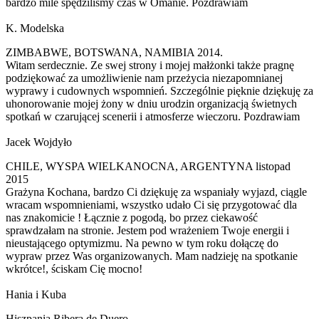
bardzo mile spędziliśmy czas w Omanie. Pozdrawiam
K. Modelska
ZIMBABWE, BOTSWANA, NAMIBIA 2014.
Witam serdecznie. Ze swej strony i mojej małżonki także pragnę
podziękować za umożliwienie nam przeżycia niezapomnianej
wyprawy i cudownych wspomnień. Szczególnie pięknie dziękuję za
uhonorowanie mojej żony w dniu urodzin organizacją świetnych
spotkań w czarującej scenerii i atmosferze wieczoru. Pozdrawiam
Jacek Wojdyło
CHILE, WYSPA WIELKANOCNA, ARGENTYNA listopad
2015
Grażyna Kochana, bardzo Ci dziękuję za wspaniały wyjazd, ciągle
wracam wspomnieniami, wszystko udało Ci się przygotować dla
nas znakomicie ! Łącznie z pogodą, bo przez ciekawość
sprawdzałam na stronie. Jestem pod wrażeniem Twoje energii i
nieustającego optymizmu. Na pewno w tym roku dołączę do
wypraw przez Was organizowanych. Mam nadzieję na spotkanie
wkrótce!, ściskam Cię mocno!
Hania i Kuba
Hiszpania Ribera de Duero