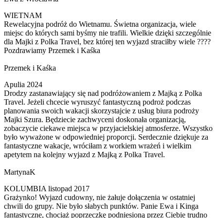
WIETNAM
Rewelacyjna podróż do Wietnamu. Świetna organizacja, wiele
miejsc do których sami byśmy nie trafili. Wielkie dzięki szczególnie
dla Majki z Polka Travel, bez której ten wyjazd straciłby wiele ????
Pozdrawiamy Przemek i Kaśka
Przemek i Kaśka
Apulia 2024
Drodzy zastanawiający się nad podróżowaniem z Majką z Polka
Travel. Jeżeli chcecie wyruszyć fantastyczną podroż podczas
planowania swoich wakacji skorzystajcie z usług biura podroży
Majki Szura. Będziecie zachwyceni doskonała organizacją,
zobaczycie ciekawe miejsca w przyjacielskiej atmosferze. Wszystko
było wyważone w odpowiedniej proporcji. Serdecznie dziękuje za
fantastyczne wakacje, wróciłam z workiem wrażeń i wielkim
apetytem na kolejny wyjazd z Majką z Polka Travel.
MartynaK
KOLUMBIA listopad 2017
Grażynko! Wyjazd cudowny, nie żałuje dołączenia w ostatniej
chwili do grupy. Nie było słabych punktów. Panie Ewa i Kinga
fantastyczne, chociaż poprzeczkę podniesioną przez Ciebie trudno