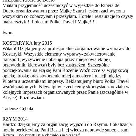
Miałam przyjemność uczestniczyć w wyjeździe do Ribera del
Duero organizowanym przez Majkę Szura i jestem zachwycona
wszystkim co zobaczyłam i przeżyłam. Hotele i restauracje to czysty
majstersztyk!!! Polecam Polke Travel i Majkę!!!!
Iwona
KOSTARYKA luty 2015
Witam! Dziękujemy za profesjonalne zorganizowanie wyprawy do
Kostaryki. Wszystkie elementy wyprawy- zakwaterowanie,
transport ,wyżywienie i obsługa przez miejscową ekipę (
przewodnik, kierowca) były bez zastrzeżeń. Szczególne
podziękowania należą się Pani Bożenie Woźniczce za wyjątkową
opiekę, troskę oraz stworzenie miłej atmosfery i relacji między
Pilotem a uczestnikami imprezy. Reklamujemy biuro Polka Travel
wśród znajomych. Niewątpliwie zechcemy skorzystać z udziału w
kolejnych imprezach organizowanych przez Panie (szczególnie w
Afryce). Pozdrawiam.
Tadeusz Gębala
RZYM 2014
Bardzo dziękujemy za organizację wyjazdu do Rzymu. Lokalizacja
hotelu perfekcyjna, Pani Basia i jej wiedza naprawdę super, a sam
Rzym... po prostu nie chciało się wracać.