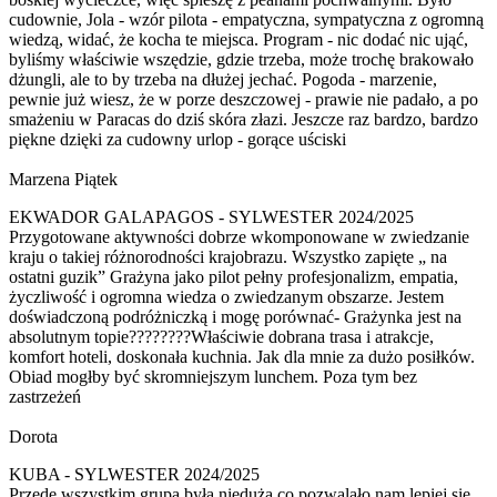
cudownie, Jola - wzór pilota - empatyczna, sympatyczna z ogromną
wiedzą, widać, że kocha te miejsca. Program - nic dodać nic ująć,
byliśmy właściwie wszędzie, gdzie trzeba, może trochę brakowało
dżungli, ale to by trzeba na dłużej jechać. Pogoda - marzenie,
pewnie już wiesz, że w porze deszczowej - prawie nie padało, a po
smażeniu w Paracas do dziś skóra złazi. Jeszcze raz bardzo, bardzo
piękne dzięki za cudowny urlop - gorące uściski
Marzena Piątek
EKWADOR GALAPAGOS - SYLWESTER 2024/2025
Przygotowane aktywności dobrze wkomponowane w zwiedzanie
kraju o takiej różnorodności krajobrazu. Wszystko zapięte „ na
ostatni guzik” Grażyna jako pilot pełny profesjonalizm, empatia,
życzliwość i ogromna wiedza o zwiedzanym obszarze. Jestem
doświadczoną podróżniczką i mogę porównać- Grażynka jest na
absolutnym topie????????Właściwie dobrana trasa i atrakcje,
komfort hoteli, doskonała kuchnia. Jak dla mnie za dużo posiłków.
Obiad mogłby być skromniejszym lunchem. Poza tym bez
zastrzeżeń
Dorota
KUBA - SYLWESTER 2024/2025
Przede wszystkim grupa była nieduża co pozwalało nam lepiej się