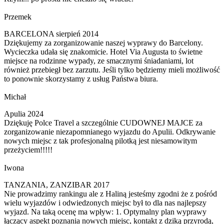
Przemek
BARCELONA sierpień 2014
Dziękujemy za zorganizowanie naszej wyprawy do Barcelony.
Wycieczka udała się znakomicie. Hotel Via Augusta to świetne
miejsce na rodzinne wypady, ze smacznymi śniadaniami, lot
również przebiegł bez zarzutu. Jeśli tylko będziemy mieli możliwość
to ponownie skorzystamy z usług Państwa biura.
Michał
Apulia 2024
Dziękuję Polce Travel a szczególnie CUDOWNEJ MAJCE za
zorganizowanie niezapomnianego wyjazdu do Apulii. Odkrywanie
nowych miejsc z tak profesjonalną pilotką jest niesamowitym
przeżyciem!!!!!
Iwona
TANZANIA, ZANZIBAR 2017
Nie prowadzimy rankingu ale z Haliną jesteśmy zgodni że z pośród
wielu wyjazdów i odwiedzonych miejsc był to dla nas najlepszy
wyjazd. Na taką ocenę ma wpływ: 1. Optymalny plan wyprawy
łączący aspekt poznania nowych miejsc, kontakt z dziką przyrodą,