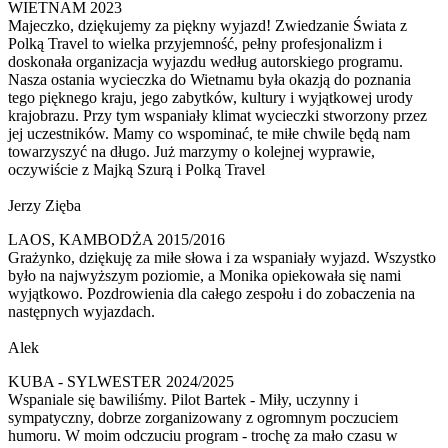
WIETNAM 2023
Majeczko, dziękujemy za piękny wyjazd! Zwiedzanie Świata z
Polką Travel to wielka przyjemność, pełny profesjonalizm i
doskonała organizacja wyjazdu według autorskiego programu.
Nasza ostania wycieczka do Wietnamu była okazją do poznania
tego pięknego kraju, jego zabytków, kultury i wyjątkowej urody
krajobrazu. Przy tym wspaniały klimat wycieczki stworzony przez
jej uczestników. Mamy co wspominać, te miłe chwile będą nam
towarzyszyć na długo. Już marzymy o kolejnej wyprawie,
oczywiście z Majką Szurą i Polką Travel
Jerzy Zięba
LAOS, KAMBODŻA 2015/2016
Grażynko, dziękuję za miłe słowa i za wspaniały wyjazd. Wszystko
było na najwyższym poziomie, a Monika opiekowała się nami
wyjątkowo. Pozdrowienia dla całego zespołu i do zobaczenia na
następnych wyjazdach.
Alek
KUBA - SYLWESTER 2024/2025
Wspaniale się bawiliśmy. Pilot Bartek - Miły, uczynny i
sympatyczny, dobrze zorganizowany z ogromnym poczuciem
humoru. W moim odczuciu program - trochę za mało czasu w