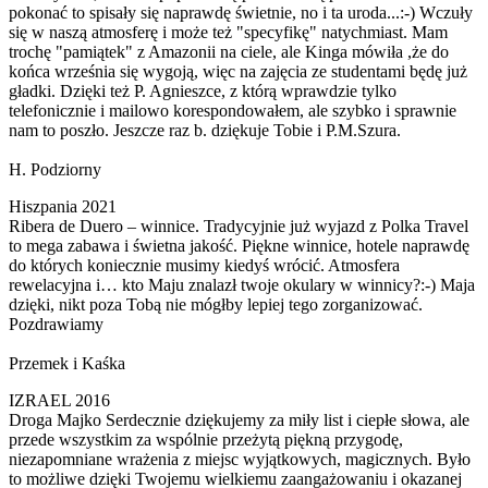
pokonać to spisały się naprawdę świetnie, no i ta uroda...:-) Wczuły
się w naszą atmosferę i może też "specyfikę" natychmiast. Mam
trochę "pamiątek" z Amazonii na ciele, ale Kinga mówiła ,że do
końca września się wygoją, więc na zajęcia ze studentami będę już
gładki. Dzięki też P. Agnieszce, z którą wprawdzie tylko
telefonicznie i mailowo korespondowałem, ale szybko i sprawnie
nam to poszło. Jeszcze raz b. dziękuje Tobie i P.M.Szura.
H. Podziorny
Hiszpania 2021
Ribera de Duero – winnice. Tradycyjnie już wyjazd z Polka Travel
to mega zabawa i świetna jakość. Piękne winnice, hotele naprawdę
do których koniecznie musimy kiedyś wrócić. Atmosfera
rewelacyjna i… kto Maju znalazł twoje okulary w winnicy?:-) Maja
dzięki, nikt poza Tobą nie mógłby lepiej tego zorganizować.
Pozdrawiamy
Przemek i Kaśka
IZRAEL 2016
Droga Majko Serdecznie dziękujemy za miły list i ciepłe słowa, ale
przede wszystkim za wspólnie przeżytą piękną przygodę,
niezapomniane wrażenia z miejsc wyjątkowych, magicznych. Było
to możliwe dzięki Twojemu wielkiemu zaangażowaniu i okazanej