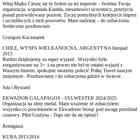
Witaj Majka Cieszę się że byłem na tej imprezie – świetna Twoja
organizacja, wspaniała Kamila, niesamowici uczestnicy, przeżycia
ponad przewidywany poziom. Życzę pomyślnych kolejnych imprez
i szczęśliwych z nich powrotów. Mam nadzieję – do zobaczenia.
Serdecznie pozdrawiam
Grzegorz Kaczmarek
CHILE, WYSPA WIELKANOCNA, ARGENTYNA listopad
2015
Bardzo dziękujemy za super wyjazd . Wszystko było
zorganizowane na 5+ :) na pewno nie był to ostatni wyjazd z
Waszym biurem, spokojnie możemy polecić Polkę Travel naszym
znajomym . Pozdrawiamy i do zobaczenia gdzieś w świecie .
Jola i Ryszard
EKWADOR GALAPAGOS - SYLWESTER 2024/2025
Organizacja na złoty medal. Mam wrażenie że zobaczyłem
wszystko co powinienem w Ekwadorze biorąc pod uwagę przedział
czasowy. Pilot Grażyna - Tego nie da się opisać!
Remigiusz
KUBA 2015/2016