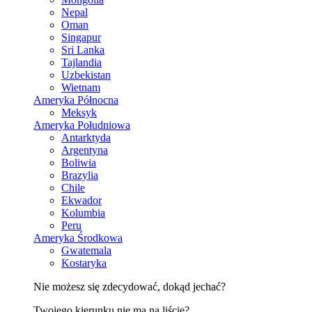
Nepal
Oman
Singapur
Sri Lanka
Tajlandia
Uzbekistan
Wietnam
Ameryka Północna
Meksyk
Ameryka Południowa
Antarktyda
Argentyna
Boliwia
Brazylia
Chile
Ekwador
Kolumbia
Peru
Ameryka Środkowa
Gwatemala
Kostaryka
Nie możesz się zdecydować, dokąd jechać?
Twojego kierunku nie ma na liście?