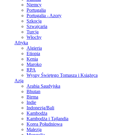
Niemcy
Portugalia
Portugalia - Azory
Szkocja
Szwajcaria
Turcja
Włochy
Afryka
Algieria
Etiopia
Kenia
Maroko
RPA
Wyspy Świętego Tomasza i Książęca
Azja
Arabia Saudyjska
Bhutan
Birma
Indie
Indonezja/Bali
Kambodża
Kambodża i Tajlandia
Korea Południowa
Malezja
Mongolia