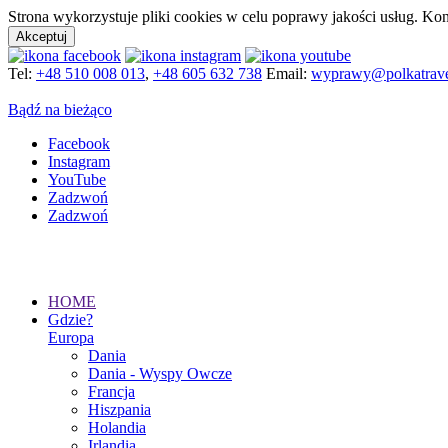
Strona wykorzystuje pliki cookies w celu poprawy jakości usług. Kon
Akceptuj
Tel:
+48 510 008 013
,
+48 605 632 738
Email:
wyprawy@polkatrave
Bądź na bieżąco
Facebook
Instagram
YouTube
Zadzwoń
Zadzwoń
HOME
Gdzie?
Europa
Dania
Dania - Wyspy Owcze
Francja
Hiszpania
Holandia
Irlandia