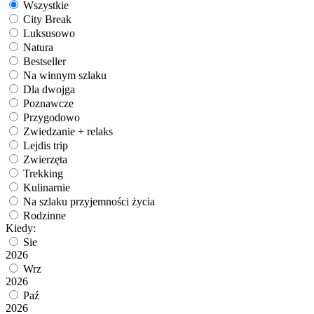
Wszystkie
City Break
Luksusowo
Natura
Bestseller
Na winnym szlaku
Dla dwojga
Poznawcze
Przygodowo
Zwiedzanie + relaks
Lejdis trip
Zwierzęta
Trekking
Kulinarnie
Na szlaku przyjemności życia
Rodzinne
Kiedy:
Sie
2026
Wrz
2026
Paź
2026