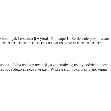
hotelu jak i restauracji wybrała Pani super!!! Serdecznie pozdrawiam
!!!!!!!!!!!!!!!!!!! PEŁEN PROFESJONALIZM !!!!!!!!!!!!!!!!!! "
na . Jedna osoba z recepcji , a zmieniały się osoby codziennie jest
przygoda ,dużo atrakcji i wrażeń. W przyszłym roku przy planowaniu