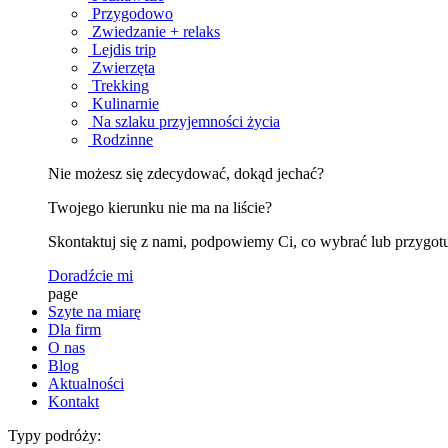
Przygodowo
Zwiedzanie + relaks
Lejdis trip
Zwierzęta
Trekking
Kulinarnie
Na szlaku przyjemności życia
Rodzinne
Nie możesz się zdecydować, dokąd jechać?
Twojego kierunku nie ma na liście?
Skontaktuj się z nami, podpowiemy Ci, co wybrać lub przygotu
Doradźcie mi
page
Szyte na miarę
Dla firm
O nas
Blog
Aktualności
Kontakt
Typy podróży: