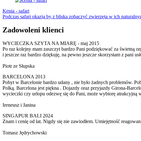
Kenia - safari
Podczas safari okazja by z bliska zobaczyć zwierzęta w ich naturaln
Zadowoleni klienci
WYCIECZKA SZYTA NA MIARĘ - maj 2015
Po raz kolejny mam zaszczyt bardzo Pani podziękować za świetną orga
i jeszcze raz bardzo dziękuję, na pewno jeszcze skorzystam z pan
Piotr ze Słupska
BARCELONA 2013
Pobyt w Barcelonie bardzo udany , nie było żadnych problemów. Pobyt
Polką. Barcelona jest piękna . Dojazdy oraz przyjazdy Girona-Barce
wycieczki czy urlopu odezwę się do Pani, może wybiorę atrakcy
Ireneusz i Janina
SINGAPUR BALI 2024
Znam i cenię od lat. Nigdy się nie zawiodłem. Umiejętność reagowania
Tomasz Jędrychowski