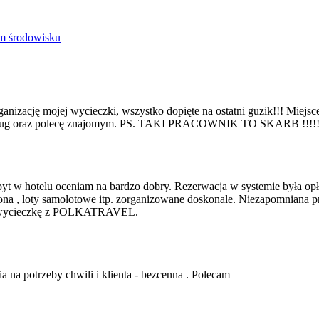
ym środowisku
nizację mojej wycieczki, wszystko dopięte na ostatni guzik!!! Miejsce 
i usług oraz polecę znajomym. PS. TAKI PRACOWNIK TO SKARB !!!!!!!
 w hotelu oceniam na bardzo dobry. Rezerwacja w systemie była opłaco
lona , loty samolotowe itp. zorganizowane doskonale. Niezapomniana 
jną wycieczkę z POLKATRAVEL.
 na potrzeby chwili i klienta - bezcenna . Polecam