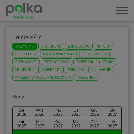
Typy podróży:
WSZYSTKIE
CITY BREAK
LUKSUSOWO
NATURA
BESTSELLER
NA WINNYM SZLAKU
DLA DWOJGA
POZNAWCZE
PRZYGODOWO
ZWIEDZANIE + RELAKS
LEJDIS TRIP
ZWIERZĘTA
TREKKING
KULINARNIE
NA SZLAKU PRZYJEMNOŚCI ŻYCIA
RODZINNE
Kiedy:
Sie
Wrz
Paź
Lis
Gru
Sty
2026
2026
2026
2026
2026
2027
Lut
Mar
Kwi
Maj
Cze
Lip
2027
2027
2027
2027
2027
2027