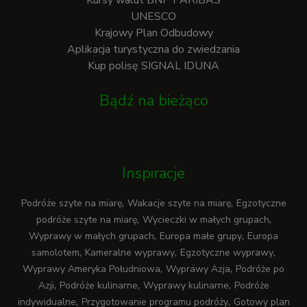
Kursy walut BNP PARIBAS
UNESCO
Krajowy Plan Odbudowy
Aplikacja turystyczna do zwiedzania
Kup polisę SIGNAL IDUNA
Bądź na bieżąco
Inspiracje
,
,
Podróże szyte na miarę
Wakacje szyte na miarę
Egzotyczne
,
,
podróże szyte na miarę
Wycieczki w małych grupach
,
,
Wyprawy w małych grupach
Europa małe grupy
Europa
,
,
,
samolotem
Kameralne wyprawy
Egzotyczne wyprawy
,
,
Wyprawy Ameryka Południowa
Wyprawy Azja
Podróże po
,
,
,
Azji
Podróże kulinarne
Wyprawy kulinarne
Podróże
,
,
indywidualne
Przygotowanie programu podróży
Gotowy plan