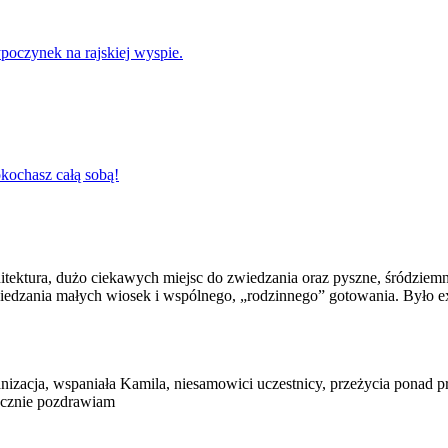
oczynek na rajskiej wyspie.
okochasz całą sobą!
tektura, dużo ciekawych miejsc do zwiedzania oraz pyszne, śródziemn
edzania małych wiosek i wspólnego, „rodzinnego” gotowania. Było ex
ganizacja, wspaniała Kamila, niesamowici uczestnicy, przeżycia pona
ecznie pozdrawiam