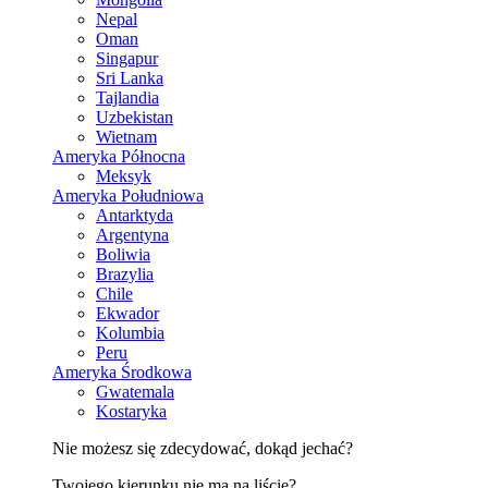
Nepal
Oman
Singapur
Sri Lanka
Tajlandia
Uzbekistan
Wietnam
Ameryka Północna
Meksyk
Ameryka Południowa
Antarktyda
Argentyna
Boliwia
Brazylia
Chile
Ekwador
Kolumbia
Peru
Ameryka Środkowa
Gwatemala
Kostaryka
Nie możesz się zdecydować, dokąd jechać?
Twojego kierunku nie ma na liście?