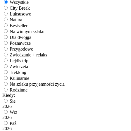
Wszystkie
City Break
Luksusowo
Natura
Bestseller
Na winnym szlaku
Dla dwojga
Poznawcze
Przygodowo
Zwiedzanie + relaks
Lejdis trip
Zwierzęta
Trekking
Kulinarnie
Na szlaku przyjemności życia
Rodzinne
Kiedy:
Sie
2026
Wrz
2026
Paź
2026