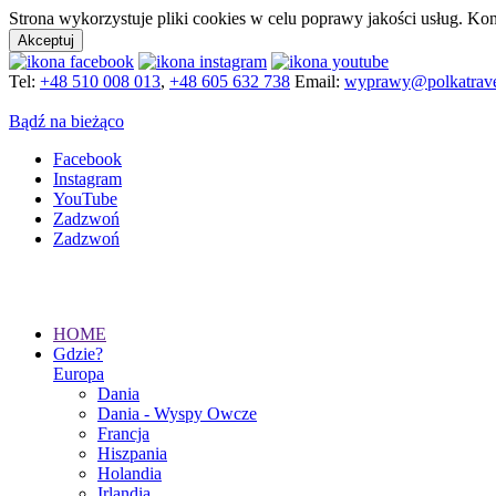
Strona wykorzystuje pliki cookies w celu poprawy jakości usług. Kon
Akceptuj
Tel:
+48 510 008 013
,
+48 605 632 738
Email:
wyprawy@polkatrave
Bądź na bieżąco
Facebook
Instagram
YouTube
Zadzwoń
Zadzwoń
HOME
Gdzie?
Europa
Dania
Dania - Wyspy Owcze
Francja
Hiszpania
Holandia
Irlandia