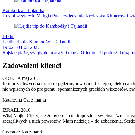
Kambodża i Tajlandia
Udział w święcie Mahgia Puja, zwiedzanie Królestwa Khmerów i wyp
14 dni
Lejdis trip do Kambodży i Tajlandii
19-02 - 04-03-2027
Rajskie plaże, świątynie, masaże i magia Orientu. To podróż, którą p
Zadowoleni klienci
GRECJA maj 2013
Jestem zachwycona czasem spędzonym w Grecji. Ciepło, piękna archi
nie wpisanych do programu, spontanicznych greckich wieczorów, zwi
Katarzyna Cz. z mamą
IZRAEL 2016
Witaj Majka Cieszę się że byłem na tej imprezie – świetna Twoja or
szczęśliwych z nich powrotów. Mam nadzieję – do zobaczenia. Serd
Grzegorz Kaczmarek