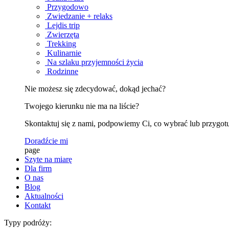
Przygodowo
Zwiedzanie + relaks
Lejdis trip
Zwierzęta
Trekking
Kulinarnie
Na szlaku przyjemności życia
Rodzinne
Nie możesz się zdecydować, dokąd jechać?
Twojego kierunku nie ma na liście?
Skontaktuj się z nami, podpowiemy Ci, co wybrać lub przygotu
Doradźcie mi
page
Szyte na miarę
Dla firm
O nas
Blog
Aktualności
Kontakt
Typy podróży: