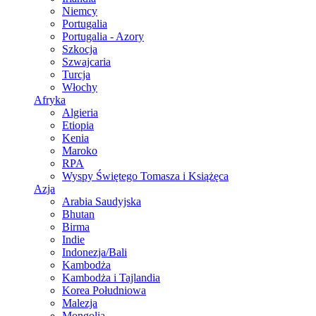
Niemcy
Portugalia
Portugalia - Azory
Szkocja
Szwajcaria
Turcja
Włochy
Afryka
Algieria
Etiopia
Kenia
Maroko
RPA
Wyspy Świętego Tomasza i Książęca
Azja
Arabia Saudyjska
Bhutan
Birma
Indie
Indonezja/Bali
Kambodża
Kambodża i Tajlandia
Korea Południowa
Malezja
Mongolia