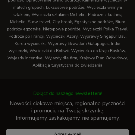
podróży
Opracowanie planu podróży
Kameralne wycieczki w
,
,
małych grupach
Luksusowe podróże
Wycieczki winnym
,
,
szlakiem
Wycieczki szlakiem Michelin
Podróże z kuchnią
,
,
,
,
Michelin
Slow travel
City break
Egzotyczne podróże
Biuro
,
,
,
podróży egzotyka
Nietypowe podróże
Wycieczki Polka Travel
,
,
,
Podróże po Francji
Wycieczki Azory
Wyprawy Singapur Bali
,
,
Korea wycieczki
Wyprawy Ekwador i Galapagos
Indie
,
,
,
wycieczki
Wycieczki do Boliwii
Wycieczka do Kraju Basków
,
,
,
Wyjazdy incentive
Wyjazdy dla firm
Krajowy Plan Odbudowy
Aplikacja turystyczna do zwiedzania
Dołącz do naszego newslettera!
Nowości, ciekawe miejsca, regionalne pyszności
i promocje na Twoją skrzynkę.
Informujemy, zaskakujemy, nie spamujemy.