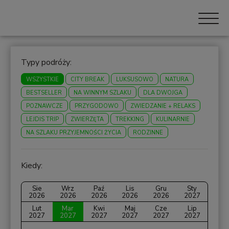
Typy podróży:
WSZYSTKIE
CITY BREAK
LUKSUSOWO
NATURA
BESTSELLER
NA WINNYM SZLAKU
DLA DWOJGA
POZNAWCZE
PRZYGODOWO
ZWIEDZANIE + RELAKS
LEJDIS TRIP
ZWIERZĘTA
TREKKING
KULINARNIE
NA SZLAKU PRZYJEMNOŚCI ŻYCIA
RODZINNE
Kiedy:
Sie
Wrz
Paź
Lis
Gru
Sty
2026
2026
2026
2026
2026
2027
Lut
Mar
Kwi
Maj
Cze
Lip
2027
2027
2027
2027
2027
2027