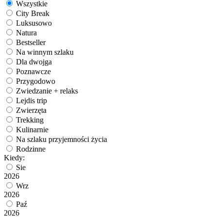
Wszystkie
City Break
Luksusowo
Natura
Bestseller
Na winnym szlaku
Dla dwojga
Poznawcze
Przygodowo
Zwiedzanie + relaks
Lejdis trip
Zwierzęta
Trekking
Kulinarnie
Na szlaku przyjemności życia
Rodzinne
Kiedy:
Sie
2026
Wrz
2026
Paź
2026