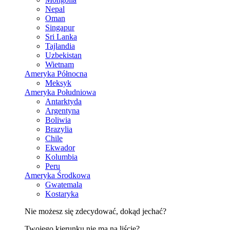
Nepal
Oman
Singapur
Sri Lanka
Tajlandia
Uzbekistan
Wietnam
Ameryka Północna
Meksyk
Ameryka Południowa
Antarktyda
Argentyna
Boliwia
Brazylia
Chile
Ekwador
Kolumbia
Peru
Ameryka Środkowa
Gwatemala
Kostaryka
Nie możesz się zdecydować, dokąd jechać?
Twojego kierunku nie ma na liście?