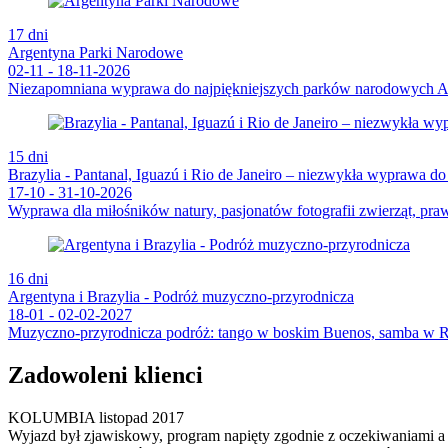
17 dni
Argentyna Parki Narodowe
02-11 - 18-11-2026
Niezapomniana wyprawa do najpiękniejszych parków narodowych A
15 dni
Brazylia - Pantanal, Iguazú i Rio de Janeiro – niezwykła wyprawa d
17-10 - 31-10-2026
Wyprawa dla miłośników natury, pasjonatów fotografii zwierząt, pr
16 dni
Argentyna i Brazylia - Podróż muzyczno-przyrodnicza
18-01 - 02-02-2027
Muzyczno-przyrodnicza podróż: tango w boskim Buenos, samba w Ri
Zadowoleni klienci
KOLUMBIA listopad 2017
Wyjazd był zjawiskowy, program napięty zgodnie z oczekiwaniami a g