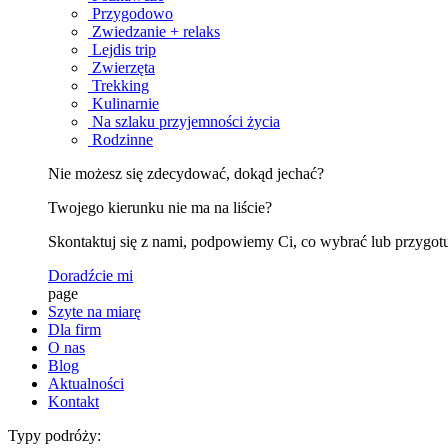
Przygodowo
Zwiedzanie + relaks
Lejdis trip
Zwierzęta
Trekking
Kulinarnie
Na szlaku przyjemności życia
Rodzinne
Nie możesz się zdecydować, dokąd jechać?
Twojego kierunku nie ma na liście?
Skontaktuj się z nami, podpowiemy Ci, co wybrać lub przygotu
Doradźcie mi
page
Szyte na miarę
Dla firm
O nas
Blog
Aktualności
Kontakt
Typy podróży: