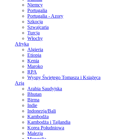
Niemcy
Portugalia
Portugalia - Azory
Szkocja
Szwajcaria
Turcja
Włochy
Afryka
Algieria
Etiopia
Kenia
Maroko
RPA
Wyspy Świętego Tomasza i Książęca
Azja
Arabia Saudyjska
Bhutan
Birma
Indie
Indonezja/Bali
Kambodża
Kambodża i Tajlandia
Korea Południowa
Malezja
Mongolia