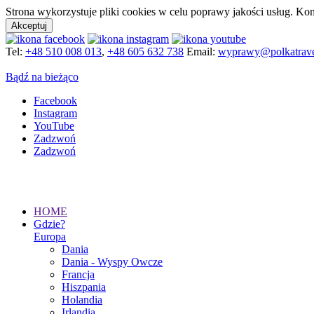
Strona wykorzystuje pliki cookies w celu poprawy jakości usług. Kon
Akceptuj
Tel:
+48 510 008 013
,
+48 605 632 738
Email:
wyprawy@polkatrave
Bądź na bieżąco
Facebook
Instagram
YouTube
Zadzwoń
Zadzwoń
HOME
Gdzie?
Europa
Dania
Dania - Wyspy Owcze
Francja
Hiszpania
Holandia
Irlandia