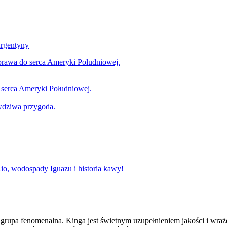
rgentyny
o serca Ameryki Południowej.
awdziwa przygoda.
o, wodospady Iguazu i historia kawy!
rupa fenomenalna. Kinga jest świetnym uzupełnieniem jakości i wraże