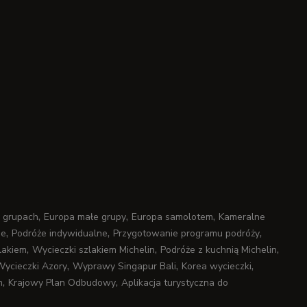
,
,
,
 grupach
Europa małe grupy
Europa samolotem
Kameralne
,
,
,
ne
Podróże indywidualne
Przygotowanie programu podróży
,
,
,
lakiem
Wycieczki szlakiem Michelin
Podróże z kuchnią Michelin
,
,
,
ycieczki Azory
Wyprawy Singapur Bali
Korea wycieczki
,
,
m
Krajowy Plan Odbudowy
Aplikacja turystyczna do