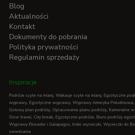
Blog
Aktualności
Kontakt
Dokumenty do pobrania
Polityka prywatności
Regulamin sprzedaży
Inspiracje
,
,
Podróże szyte na miarę
Wakacje szyte na miarę
Egzotyczne podr
,
,
wyprawy
Egzotyczne wyprawy
Wyprawy Ameryka Południowa
,
,
Gotowy plan podróży
Opracowanie planu podróży
Kameralne wy
,
,
,
Slow travel
City break
Egzotyczne podróże
Biuro podróży egzo
,
,
Wyprawy Ekwador i Galapagos
Indie wycieczki
Wycieczki do Bol
zwiedzania