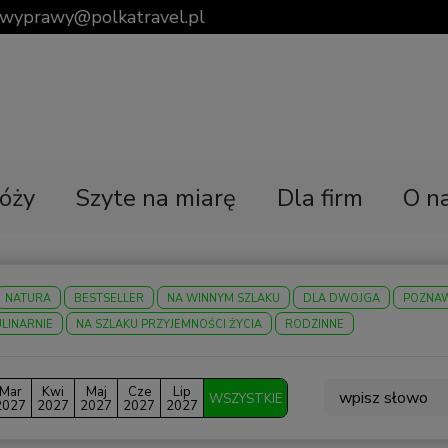
wyprawy@polkatravel.pl
óży
Szyte na miarę
Dla firm
O n
NATURA
BESTSELLER
NA WINNYM SZLAKU
DLA DWOJGA
POZNA
ULINARNIE
NA SZLAKU PRZYJEMNOŚCI ŻYCIA
RODZINNE
Mar
Kwi
Maj
Cze
Lip
WSZYSTKIE
2027
2027
2027
2027
2027