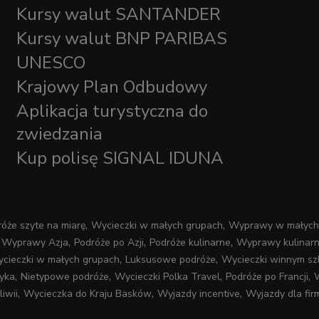
Kursy walut SANTANDER
Kursy walut BNP PARIBAS
UNESCO
Krajowy Plan Odbudowy
Aplikacja turystyczna do
zwiedzania
Kup polisę SIGNAL IDUNA
,
,
óże szyte na miarę
Wycieczki w małych grupach
Wyprawy w małych
,
,
,
,
Wyprawy Azja
Podróże po Azji
Podróże kulinarne
Wyprawy kulinar
,
,
cieczki w małych grupach
Luksusowe podróże
Wycieczki winnym sz
,
,
,
,
tyka
Nietypowe podróże
Wycieczki Polka Travel
Podróże po Francji
W
,
,
,
iwii
Wycieczka do Kraju Basków
Wyjazdy incentive
Wyjazdy dla fir