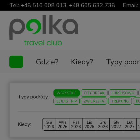
Tel:
+48 510 008 013
,
+48 605 632 738
Email:
Gdzie?
Kiedy?
Typy podr
WSZYSTKIE
CITY BREAK
LUKSUSOWO
Typy podróży:
LEJDIS TRIP
ZWIERZĘTA
TREKKING
K
Sie
Wrz
Paź
Lis
Gru
Sty
Lut
Kiedy:
2026
2026
2026
2026
2026
2027
2027