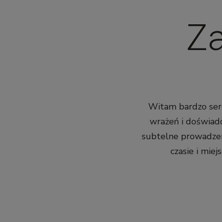
Za
Witam bardzo serd
wrażeń i doświadc
subtelne prowadzen
czasie i mie