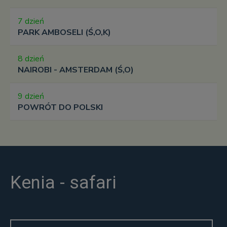
7 dzień
PARK AMBOSELI (Ś,O,K)
8 dzień
NAIROBI - AMSTERDAM (Ś,O)
9 dzień
POWRÓT DO POLSKI
Kenia - safari