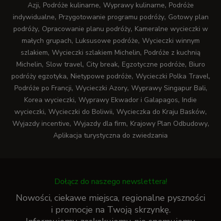
,
,
,
Azji
Podróże kulinarne
Wyprawy kulinarne
Podróże
,
,
indywidualne
Przygotowanie programu podróży
Gotowy plan
,
,
podróży
Opracowanie planu podróży
Kameralne wycieczki w
,
,
małych grupach
Luksusowe podróże
Wycieczki winnym
,
,
szlakiem
Wycieczki szlakiem Michelin
Podróże z kuchnią
,
,
,
,
Michelin
Slow travel
City break
Egzotyczne podróże
Biuro
,
,
,
podróży egzotyka
Nietypowe podróże
Wycieczki Polka Travel
,
,
,
Podróże po Francji
Wycieczki Azory
Wyprawy Singapur Bali
,
,
Korea wycieczki
Wyprawy Ekwador i Galapagos
Indie
,
,
,
wycieczki
Wycieczki do Boliwii
Wycieczka do Kraju Basków
,
,
,
Wyjazdy incentive
Wyjazdy dla firm
Krajowy Plan Odbudowy
Aplikacja turystyczna do zwiedzania
Dołącz do naszego newslettera!
Nowości, ciekawe miejsca, regionalne pyszności
i promocje na Twoją skrzynkę.