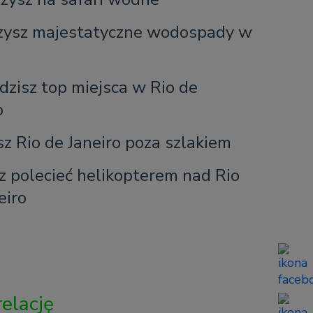
zysz majestatyczne wodospady w
u
zisz top miejsca w Rio de
o
z Rio de Janeiro poza szlakiem
 polecieć helikopterem nad Rio
eiro
relację