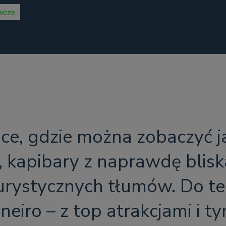
wcze
ce, gdzie można zobaczyć ja
, kapibary z naprawdę blisk
turystycznych tłumów. Do t
neiro – z top atrakcjami i t