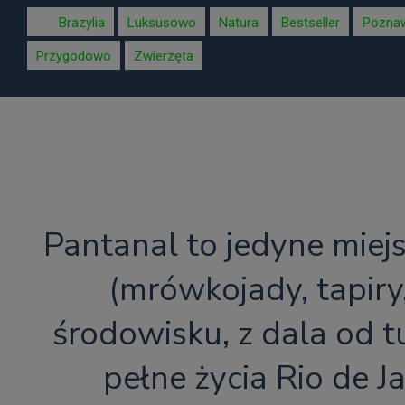
Brazylia
Luksusowo
Natura
Bestseller
Pozna
Przygodowo
Zwierzęta
Pantanal to jedyne miejs
(mrówkojady, tapiry
środowisku, z dala od 
pełne życia Rio de Ja