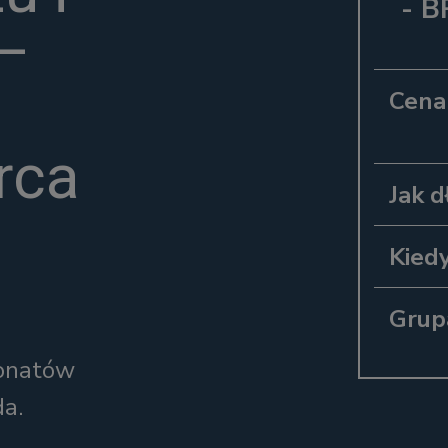
- B
 –
Cena
rca
Jak d
Kiedy
Grup
jonatów
da.