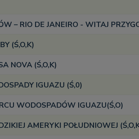
 – RIO DE JANEIRO - WITAJ PRZYG
Y (Ś,O,K)
A NOVA (Ś,O,K)
OSPADY IGUAZU (Ś,0)
RCU WODOSPADÓW IGUAZU(Ś,O)
ZIKIEJ AMERYKI POŁUDNIOWEJ (Ś,O,K