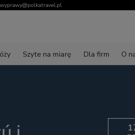
wyprawy@polkatravel.pl
óży
Szyte na miarę
Dla firm
O n
ú i
1