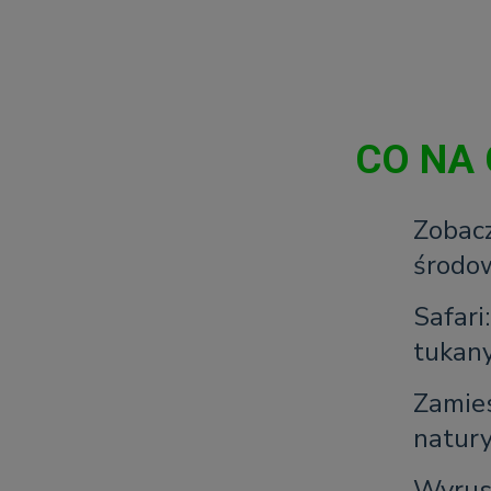
CO NA 
Zobacz
środo
Safari
tukan
Zamies
natur
Wyrus