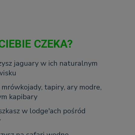
CIEBIE CZEKA?
ysz jaguary w ich naturalnym
wisku
: mrówkojady, tapiry, ary modre,
ym kapibary
zkasz w lodge'ach pośród
y
zysz na safari wodne