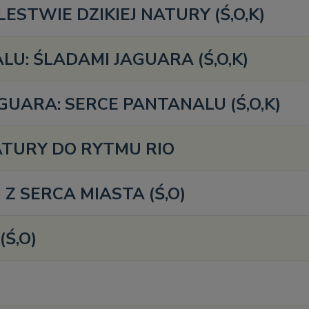
ESTWIE DZIKIEJ NATURY (Ś,O,K)
U: ŚLADAMI JAGUARA (Ś,O,K)
UARA: SERCE PANTANALU (Ś,O,K)
NATURY DO RYTMU RIO
 Z SERCA MIASTA (Ś,O)
(Ś,O)
U