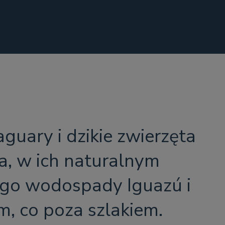
guary i dzikie zwierzęta
a, w ich naturalnym
ego wodospady Iguazú i
ym, co poza szlakiem.