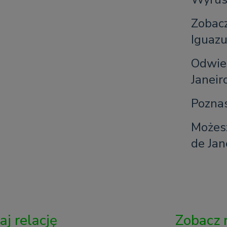
Zobac
Iguaz
Odwied
Janeir
Poznas
Możesz
de Jan
aj relację
Zobacz 