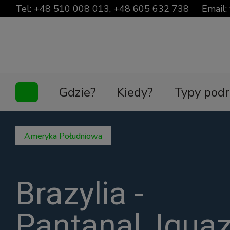
Tel:
+48 510 008 013
,
+48 605 632 738
Email:
Gdzie?
Kiedy?
Typy podr
Ameryka Południowa
Brazylia -
Pantanal, Iguaz