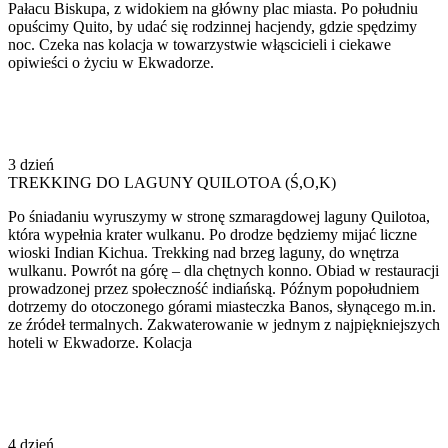
Pałacu Biskupa, z widokiem na główny plac miasta. Po południu
opuścimy Quito, by udać się rodzinnej hacjendy, gdzie spędzimy
noc. Czeka nas kolacja w towarzystwie włąscicieli i ciekawe
opiwieści o życiu w Ekwadorze.
3 dzień
TREKKING DO LAGUNY QUILOTOA (Ś,O,K)
Po śniadaniu wyruszymy w stronę szmaragdowej laguny Quilotoa,
która wypełnia krater wulkanu. Po drodze będziemy mijać liczne
wioski Indian Kichua. Trekking nad brzeg laguny, do wnętrza
wulkanu. Powrót na górę – dla chętnych konno. Obiad w restauracji
prowadzonej przez społeczność indiańską. Późnym popołudniem
dotrzemy do otoczonego górami miasteczka Banos, słynącego m.in.
ze źródeł termalnych. Zakwaterowanie w jednym z najpiękniejszych
hoteli w Ekwadorze. Kolacja
4 dzień