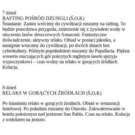
7 dzień
RAFTING POŚRÓD DŻUNGLI (Ś,O,K)
Śniadanie. Zanim wrócimy do cywilizacji ruszamy na rafting. To
będzie prawdziwa przygoda, zmierzenie się z żywiołem wody w
otoczeniu lasów deszczowych Amazonii. Fantastyczne
doświadczenie, aktywny relaks. Obiad w postaci pikniku, a
następnie wracamy do cywilizacji, po dwóch dniach bez
cyberkultury. Późnym popołudniem ruszamy do Papallacta. Piękna
sceneria otaczających gór pokrytych mglistym lasem sprzyja
wypoczynkowi – czas wolny na relaks w gorących źródłach.
Kolacja.
8 dzień
RELAKS W GORĄCYCH ŹRÓDŁACH (Ś,O,K)
Po śniadaniu relaks w gorących źrodłach. Obiad w restauracji
hotelowej. Po południu ruszamy do Otavalo. Zakwaterowanie w
hotelu położonym nad jeziorem San Pablo. Czas na relaks. Kolacja
z widokiem na jezioro.