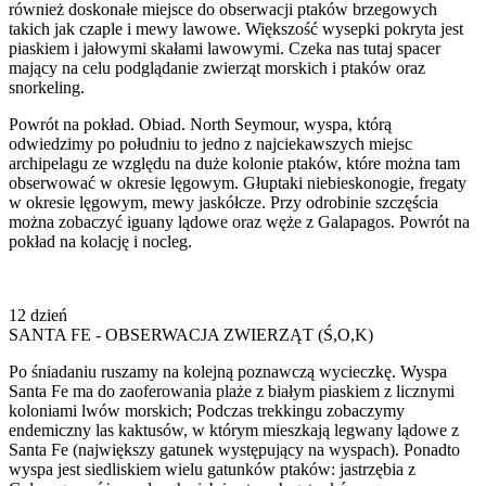
również doskonałe miejsce do obserwacji ptaków brzegowych
takich jak czaple i mewy lawowe. Większość wysepki pokryta jest
piaskiem i jałowymi skałami lawowymi. Czeka nas tutaj spacer
mający na celu podglądanie zwierząt morskich i ptaków oraz
snorkeling.
Powrót na pokład. Obiad. North Seymour, wyspa, którą
odwiedzimy po południu to jedno z najciekawszych miejsc
archipelagu ze względu na duże kolonie ptaków, które można tam
obserwować w okresie lęgowym. Głuptaki niebieskonogie, fregaty
w okresie lęgowym, mewy jaskółcze. Przy odrobinie szczęścia
można zobaczyć iguany lądowe oraz węże z Galapagos. Powrót na
pokład na kolację i nocleg.
12 dzień
SANTA FE - OBSERWACJA ZWIERZĄT (Ś,O,K)
Po śniadaniu ruszamy na kolejną poznawczą wycieczkę. Wyspa
Santa Fe ma do zaoferowania plaże z białym piaskiem z licznymi
koloniami lwów morskich; Podczas trekkingu zobaczymy
endemiczny las kaktusów, w którym mieszkają legwany lądowe z
Santa Fe (największy gatunek występujący na wyspach). Ponadto
wyspa jest siedliskiem wielu gatunków ptaków: jastrzębia z