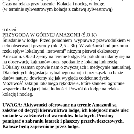
Czas na relaks przy basenie. Kolacja i nocleg w lodge.
(w terminie sylwestrowym kolacja z zabawą sylwestrową)
6 dzień
PRZYGODA W GÓRNEJ AMAZONII (Ś,O,K)
Śniadanie w lodge. Przed południem wyprawa z przewodnikiem w
celu obserwacji przyrody (ok. 2,5 – 3h). W zależności od poziomu
rzeki spływ lokalnymi „tratwami” niczym pierwsi eksloatorzy
Amazonii. Obiad zjemy na terenie lodge. Po południu udamy się na
na obserwację kajmanów oraz spotkanie z lokalną ludnością.
LOkalny szaman opowie nam o zwyczajach i medycynie naturalnej,
Dla chętnych degustacja rytualnego napoju i przekąsek na bazie
darów natury, dowiemy się jak wygląda codzienne życie.
Możliwość zakupu lokalnego rękodzieła, które stanowi ogromne
wsparcie dla żyjącej tutaj ludności. Powrót do lodge na relaks
kolację i nocleg.
UWAGA: Aktywności oferowane na terenie Amazonii są
zależne od decyzji kierownictwa lodge, ich kolejność może ulec
zmianie w zależności od warunków lokalnych. Prosimy
pamiętać o zabraniu latarek i płaszczy przeciwdeszczowych.
Kalosze będą zapewnione przez lodge.