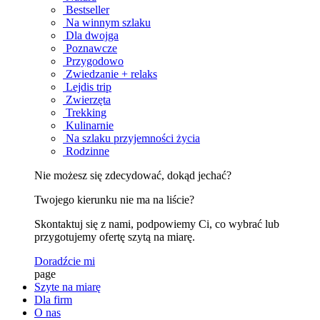
Bestseller
Na winnym szlaku
Dla dwojga
Poznawcze
Przygodowo
Zwiedzanie + relaks
Lejdis trip
Zwierzęta
Trekking
Kulinarnie
Na szlaku przyjemności życia
Rodzinne
Nie możesz się zdecydować, dokąd jechać?
Twojego kierunku nie ma na liście?
Skontaktuj się z nami, podpowiemy Ci, co wybrać lub
przygotujemy ofertę szytą na miarę.
Doradźcie mi
page
Szyte na miarę
Dla firm
O nas