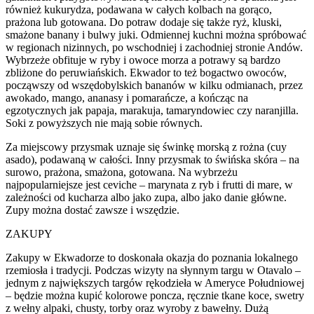
również kukurydza, podawana w całych kolbach na gorąco,
prażona lub gotowana. Do potraw dodaje się także ryż, kluski,
smażone banany i bulwy juki. Odmiennej kuchni można spróbować
w regionach nizinnych, po wschodniej i zachodniej stronie Andów.
Wybrzeże obfituje w ryby i owoce morza a potrawy są bardzo
zbliżone do peruwiańskich. Ekwador to też bogactwo owoców,
począwszy od wszędobylskich bananów w kilku odmianach, przez
awokado, mango, ananasy i pomarańcze, a kończąc na
egzotycznych jak papaja, marakuja, tamaryndowiec czy naranjilla.
Soki z powyższych nie mają sobie równych.
Za miejscowy przysmak uznaje się świnkę morską z rożna (cuy
asado), podawaną w całości. Inny przysmak to świńska skóra – na
surowo, prażona, smażona, gotowana. Na wybrzeżu
najpopularniejsze jest ceviche – marynata z ryb i frutti di mare, w
zależności od kucharza albo jako zupa, albo jako danie główne.
Zupy można dostać zawsze i wszędzie.
ZAKUPY
Zakupy w Ekwadorze to doskonała okazja do poznania lokalnego
rzemiosła i tradycji. Podczas wizyty na słynnym targu w Otavalo –
jednym z największych targów rękodzieła w Ameryce Południowej
– będzie można kupić kolorowe poncza, ręcznie tkane koce, swetry
z wełny alpaki, chusty, torby oraz wyroby z bawełny. Dużą