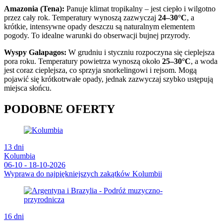
Amazonia (Tena):
Panuje klimat tropikalny – jest ciepło i wilgotno
przez cały rok. Temperatury wynoszą zazwyczaj
24–30°C
, a
krótkie, intensywne opady deszczu są naturalnym elementem
pogody. To idealne warunki do obserwacji bujnej przyrody.
Wyspy Galapagos:
W grudniu i styczniu rozpoczyna się cieplejsza
pora roku. Temperatury powietrza wynoszą około
25–30°C
, a woda
jest coraz cieplejsza, co sprzyja snorkelingowi i rejsom. Mogą
pojawić się krótkotrwałe opady, jednak zazwyczaj szybko ustępują
miejsca słońcu.
PODOBNE OFERTY
13 dni
Kolumbia
06-10 - 18-10-2026
Wyprawa do najpiękniejszych zakątków Kolumbii
16 dni