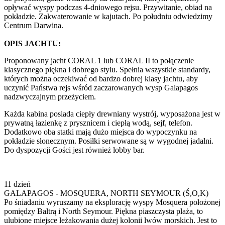
opływać wyspy podczas 4-dniowego rejsu. Przywitanie, obiad na
pokładzie. Zakwaterowanie w kajutach. Po południu odwiedzimy
Centrum Darwina.
OPIS JACHTU:
Proponowany jacht CORAL 1 lub CORAL II to połączenie
klasycznego piękna i dobrego stylu. Spełnia wszystkie standardy,
których można oczekiwać od bardzo dobrej klasy jachtu, aby
uczynić Państwa rejs wśród zaczarowanych wysp Galapagos
nadzwyczajnym przeżyciem.
Każda kabina posiada ciepły drewniany wystrój, wyposażona jest w
prywatną łazienkę z prysznicem i ciepłą wodą, sejf, telefon.
Dodatkowo oba statki mają dużo miejsca do wypoczynku na
pokładzie słonecznym. Posiłki serwowane są w wygodnej jadalni.
Do dyspozycji Gości jest również lobby bar.
11 dzień
GALAPAGOS - MOSQUERA, NORTH SEYMOUR (Ś,O,K)
Po śniadaniu wyruszamy na eksplorację wyspy Mosquera położonej
pomiędzy Baltrą i North Seymour. Piękna piaszczysta plaża, to
ulubione miejsce leżakowania dużej kolonii lwów morskich. Jest to