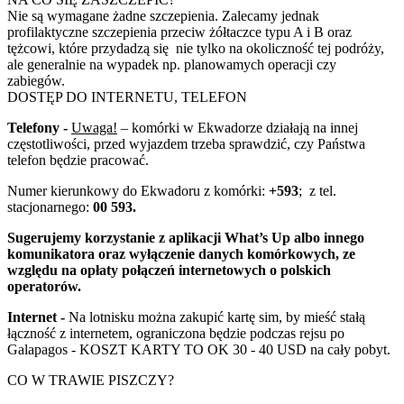
Nie są wymagane żadne szczepienia. Zalecamy jednak
profilaktyczne szczepienia przeciw żółtaczce typu A i B oraz
tężcowi, które przydadzą się nie tylko na okoliczność tej podróży,
ale generalnie na wypadek np. planowamych operacji czy
zabiegów.
DOSTĘP DO INTERNETU, TELEFON
Telefony -
Uwaga!
– komórki w Ekwadorze działają na innej
częstotliwości, przed wyjazdem trzeba sprawdzić, czy Państwa
telefon będzie pracować.
Numer kierunkowy do Ekwadoru z komórki:
+593
;
z tel.
stacjonarnego:
00 593.
Sugerujemy korzystanie z aplikacji What’s Up albo innego
komunikatora oraz wyłączenie danych komórkowych, ze
względu na opłaty połączeń internetowych o polskich
operatorów.
Internet -
Na lotnisku można zakupić kartę sim, by mieść stałą
łączność z internetem, ograniczona będzie podczas rejsu po
Galapagos - KOSZT KARTY TO OK 30 - 40 USD na cały pobyt.
CO W TRAWIE PISZCZY?