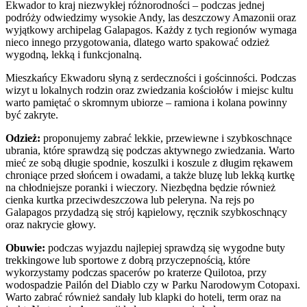
Ekwador to kraj niezwykłej różnorodności – podczas jednej
podróży odwiedzimy wysokie Andy, las deszczowy Amazonii oraz
wyjątkowy archipelag Galapagos. Każdy z tych regionów wymaga
nieco innego przygotowania, dlatego warto spakować odzież
wygodną, lekką i funkcjonalną.
Mieszkańcy Ekwadoru słyną z serdeczności i gościnności. Podczas
wizyt u lokalnych rodzin oraz zwiedzania kościołów i miejsc kultu
warto pamiętać o skromnym ubiorze – ramiona i kolana powinny
być zakryte.
Odzież:
proponujemy zabrać lekkie, przewiewne i szybkoschnące
ubrania, które sprawdzą się podczas aktywnego zwiedzania. Warto
mieć ze sobą długie spodnie, koszulki i koszule z długim rękawem
chroniące przed słońcem i owadami, a także bluzę lub lekką kurtkę
na chłodniejsze poranki i wieczory. Niezbędna będzie również
cienka kurtka przeciwdeszczowa lub peleryna. Na rejs po
Galapagos przydadzą się strój kąpielowy, ręcznik szybkoschnący
oraz nakrycie głowy.
Obuwie:
podczas wyjazdu najlepiej sprawdzą się wygodne buty
trekkingowe lub sportowe z dobrą przyczepnością, które
wykorzystamy podczas spacerów po kraterze Quilotoa, przy
wodospadzie Pailón del Diablo czy w Parku Narodowym Cotopaxi.
Warto zabrać również sandały lub klapki do hoteli, term oraz na