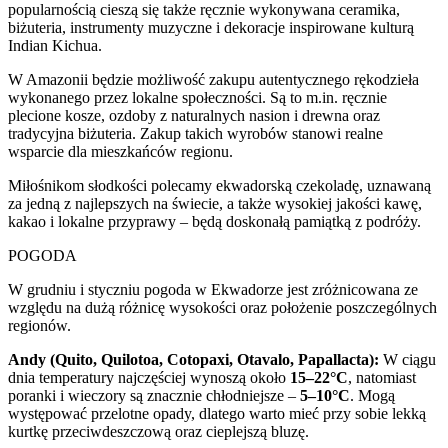
popularnością cieszą się także ręcznie wykonywana ceramika,
biżuteria, instrumenty muzyczne i dekoracje inspirowane kulturą
Indian Kichua.
W Amazonii będzie możliwość zakupu autentycznego rękodzieła
wykonanego przez lokalne społeczności. Są to m.in. ręcznie
plecione kosze, ozdoby z naturalnych nasion i drewna oraz
tradycyjna biżuteria. Zakup takich wyrobów stanowi realne
wsparcie dla mieszkańców regionu.
Miłośnikom słodkości polecamy ekwadorską czekoladę, uznawaną
za jedną z najlepszych na świecie, a także wysokiej jakości kawę,
kakao i lokalne przyprawy – będą doskonałą pamiątką z podróży.
POGODA
W grudniu i styczniu pogoda w Ekwadorze jest zróżnicowana ze
względu na dużą różnicę wysokości oraz położenie poszczególnych
regionów.
Andy (Quito, Quilotoa, Cotopaxi, Otavalo, Papallacta):
W ciągu
dnia temperatury najczęściej wynoszą około
15–22°C
, natomiast
poranki i wieczory są znacznie chłodniejsze –
5–10°C
. Mogą
występować przelotne opady, dlatego warto mieć przy sobie lekką
kurtkę przeciwdeszczową oraz cieplejszą bluzę.