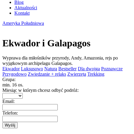
Blog
Aktualności
Kontakt
Ameryka Południowa
Ekwador i Galapagos
Wyprawa dla miłośników przyrody, Andy, Amazonia, rejs po
wyjątkowym archipelagu Galapagos.
Ekwador
Luksusowo
Natura
Bestseller
Dla dwojga
Poznawcze
Przygodowo
Zwiedzanie + relaks
Zwierzęta
Trekking
Grupa:
min. 16 os.
Miesiąc w którym chcesz odbyć podróż:
Email:
Telefon: