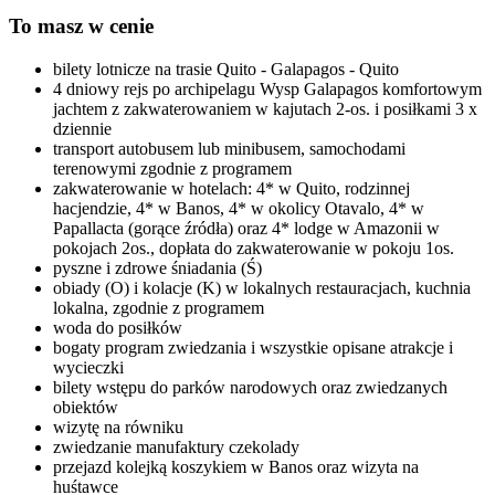
To masz w cenie
bilety lotnicze na trasie Quito - Galapagos - Quito
4 dniowy rejs po archipelagu Wysp Galapagos komfortowym
jachtem z zakwaterowaniem w kajutach 2-os. i posiłkami 3 x
dziennie
transport autobusem lub minibusem, samochodami
terenowymi zgodnie z programem
zakwaterowanie w hotelach: 4* w Quito, rodzinnej
hacjendzie, 4* w Banos, 4* w okolicy Otavalo, 4* w
Papallacta (gorące źródła) oraz 4* lodge w Amazonii w
pokojach 2os., dopłata do zakwaterowanie w pokoju 1os.
pyszne i zdrowe śniadania (Ś)
obiady (O) i kolacje (K) w lokalnych restauracjach, kuchnia
lokalna, zgodnie z programem
woda do posiłków
bogaty program zwiedzania i wszystkie opisane atrakcje i
wycieczki
bilety wstępu do parków narodowych oraz zwiedzanych
obiektów
wizytę na równiku
zwiedzanie manufaktury czekolady
przejazd kolejką koszykiem w Banos oraz wizyta na
huśtawce