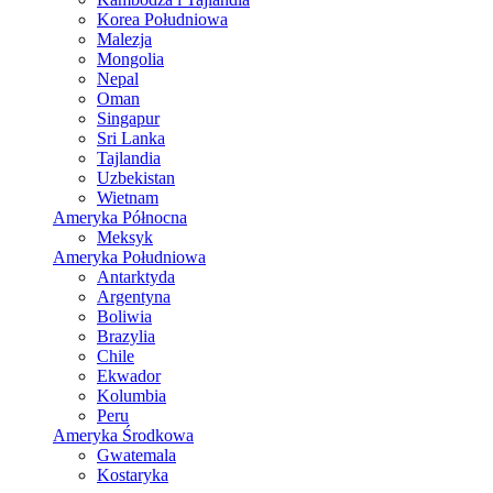
Korea Południowa
Malezja
Mongolia
Nepal
Oman
Singapur
Sri Lanka
Tajlandia
Uzbekistan
Wietnam
Ameryka Północna
Meksyk
Ameryka Południowa
Antarktyda
Argentyna
Boliwia
Brazylia
Chile
Ekwador
Kolumbia
Peru
Ameryka Środkowa
Gwatemala
Kostaryka