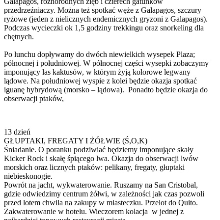
Galapagos, różnorodnych zięb i czterech gatunków
przedrzeźniaczy. Można też spotkać węże z Galapagos, szczury
ryżowe (jeden z nielicznych endemicznych gryzoni z Galapagos).
Podczas wycieczki ok 1,5 godziny trekkingu oraz snorkeling dla
chętnych.
Po lunchu dopływamy do dwóch niewielkich wysepek Plaza;
północnej i południowej. W północnej części wysepki zobaczymy
imponujący las kaktusów, w którym żyją kolorowe legwany
lądowe. Na południowej wyspie z kolei będzie okazja spotkać
iguanę hybrydową (morsko – lądowa). Ponadto będzie okazja do
obserwacji ptaków,
13 dzień
GŁUPTAKI, FREGATY I ŻÓŁWIE (Ś,O,K)
Śniadanie. O poranku podziwiać będziemy imponujące skały
Kicker Rock i skałę śpiącego lwa. Okazja do obserwacji lwów
morskich oraz licznych ptaków: pelikany, fregaty, głuptaki
niebieskonogie.
Powrót na jacht, wykwaterowanie. Ruszamy na San Cristobal,
gdzie odwiedzimy centrum żółwi, w zależności jak czas pozwoli
przed lotem chwila na zakupy w miasteczku. Przelot do Quito.
Zakwaterowanie w hotelu. Wieczorem kolacja w jednej z