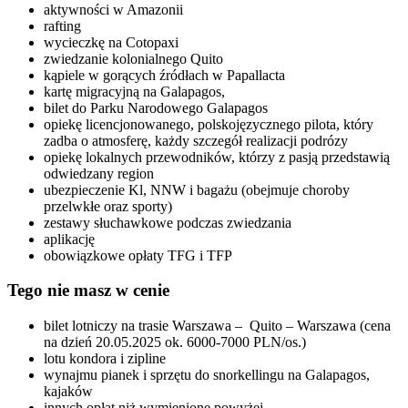
aktywności w Amazonii
rafting
wycieczkę na Cotopaxi
zwiedzanie kolonialnego Quito
kąpiele w gorących źródłach w Papallacta
kartę migracyjną na Galapagos,
bilet do Parku Narodowego Galapagos
opiekę licencjonowanego, polskojęzycznego pilota, który
zadba o atmosferę, każdy szczegół realizacji podrózy
opiekę lokalnych przewodników, którzy z pasją przedstawią
odwiedzany region
ubezpieczenie Kl, NNW i bagażu (obejmuje choroby
przelwkłe oraz sporty)
zestawy słuchawkowe podczas zwiedzania
aplikację
obowiązkowe opłaty TFG i TFP
Tego nie masz w cenie
bilet lotniczy na trasie Warszawa – Quito – Warszawa (cena
na dzień 20.05.2025 ok. 6000-7000 PLN/os.)
lotu kondora i zipline
wynajmu pianek i sprzętu do snorkellingu na Galapagos,
kajaków
innych opłat niż wymienione powyżej