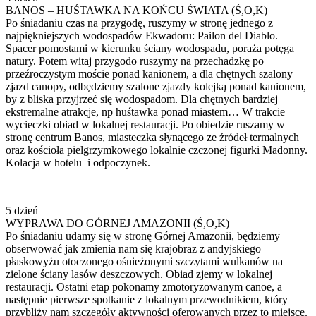
BANOS – HUŚTAWKA NA KOŃCU ŚWIATA (Ś,O,K)
Po śniadaniu czas na przygodę, ruszymy w stronę jednego z
najpiękniejszych wodospadów Ekwadoru: Pailon del Diablo.
Spacer pomostami w kierunku ściany wodospadu, poraża potęga
natury. Potem witaj przygodo ruszymy na przechadzkę po
przeźroczystym moście ponad kanionem, a dla chętnych szalony
zjazd canopy, odbędziemy szalone zjazdy kolejką ponad kanionem,
by z bliska przyjrzeć się wodospadom. Dla chętnych bardziej
ekstremalne atrakcje, np huśtawka ponad miastem… W trakcie
wycieczki obiad w lokalnej restauracji. Po obiedzie ruszamy w
stronę centrum Banos, miasteczka słynącego ze źródeł termalnych
oraz kościoła pielgrzymkowego lokalnie czczonej figurki Madonny.
Kolacja w hotelu i odpoczynek.
5 dzień
WYPRAWA DO GÓRNEJ AMAZONII (Ś,O,K)
Po śniadaniu udamy się w stronę Górnej Amazonii, będziemy
obserwować jak zmienia nam się krajobraz z andyjskiego
płaskowyżu otoczonego ośnieżonymi szczytami wulkanów na
zielone ściany lasów deszczowych. Obiad zjemy w lokalnej
restauracji. Ostatni etap pokonamy zmotoryzowanym canoe, a
następnie pierwsze spotkanie z lokalnym przewodnikiem, który
przybliży nam szczegóły aktywności oferowanych przez to miejsce.