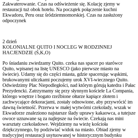
Zakwaterowanie. Czas na odświeżenie się. Kolację zjemy w
restauracji tuż obok hotelu. Na początek połączenie kuchni
Ekwadoru, Peru oraz śródziemnomorskiej. Czas na zasłużony
odpoczynek
2 dzień
KOLONIALNE QUITO I NOCLEG W RODZINNEJ
HACJENDZIE (Ś,K,O)
Po śniadaniu zwiedzamy Quito. czeka nas spacer po starówce
Quito, wpisanej na listę UNESCO (jako pierwsze miasto na
świecie). Udamy się do części miasta, gdzie spacerując wąskimi,
brukowanymi uliczkami poczujemy urok XVI-wiecznego Quito.
Odwiedzimy Plac Niepodległości, nad którym górują katedra i Pałac
Prezydencki. Zatrzymamy się przy słynnym kościele La Compania,
którego wnętrze i bogato rzeźbione ołtarze kapiące złotem i
zachwycające dekoracjami, zostały odnowione, aby przywrócić im
dawną świetność. Przerwa w małej wytwórni czekolady, wszak w
Ekwadorze znaleziono najstarsze ślady uprawy kakaowca, a tutejsze
owoce uznawane są za najlepsze na świecie. Czekają nas mini
warsztaty czekoladowe. Wejdziemy na wieżę kościoła
dziękczynnego, by podziwiać widok na miasto. Obiad zjemy w
tradycyjnej restauracji usytuowanej w historycznym budynku