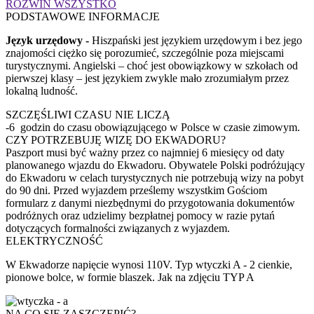
ROZWIŃ WSZYSTKO
PODSTAWOWE INFORMACJE
Język urzędowy -
Hiszpański jest językiem urzędowym i bez jego
znajomości ciężko się porozumieć, szczególnie poza miejscami
turystycznymi. Angielski – choć jest obowiązkowy w szkołach od
pierwszej klasy – jest językiem zwykle mało zrozumiałym przez
lokalną ludność.
SZCZĘŚLIWI CZASU NIE LICZĄ
-6 godzin do czasu obowiązującego w Polsce w czasie zimowym.
CZY POTRZEBUJĘ WIZĘ DO EKWADORU?
Paszport musi być ważny przez co najmniej 6 miesięcy od daty
planowanego wjazdu do Ekwadoru. Obywatele Polski podróżujący
do Ekwadoru w celach turystycznych nie potrzebują wizy na pobyt
do 90 dni. Przed wyjazdem prześlemy wszystkim Gościom
formularz z danymi niezbędnymi do przygotowania dokumentów
podróżnych oraz udzielimy bezpłatnej pomocy w razie pytań
dotyczących formalności związanych z wyjazdem.
ELEKTRYCZNOŚĆ
W Ekwadorze napięcie wynosi 110V. Typ wtyczki A - 2 cienkie,
pionowe bolce, w formie blaszek. Jak na zdjęciu TYP A
NA CO SIĘ ZASZCZEPIĆ?