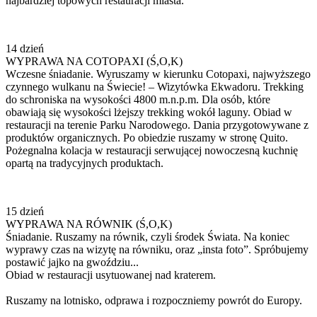
najbardziej topowych restauracji miasta.
14 dzień
WYPRAWA NA COTOPAXI (Ś,O,K)
Wczesne śniadanie. Wyruszamy w kierunku Cotopaxi, najwyższego
czynnego wulkanu na Świecie! – Wizytówka Ekwadoru. Trekking
do schroniska na wysokości 4800 m.n.p.m. Dla osób, które
obawiają się wysokości lżejszy trekking wokół laguny. Obiad w
restauracji na terenie Parku Narodowego. Dania przygotowywane z
produktów organicznych. Po obiedzie ruszamy w stronę Quito.
Pożegnalna kolacja w restauracji serwującej nowoczesną kuchnię
opartą na tradycyjnych produktach.
15 dzień
WYPRAWA NA RÓWNIK (Ś,O,K)
Śniadanie. Ruszamy na równik, czyli środek Świata. Na koniec
wyprawy czas na wizytę na równiku, oraz „insta foto”. Spróbujemy
postawić jajko na gwoździu...
Obiad w restauracji usytuowanej nad kraterem.
Ruszamy na lotnisko, odprawa i rozpoczniemy powrót do Europy.