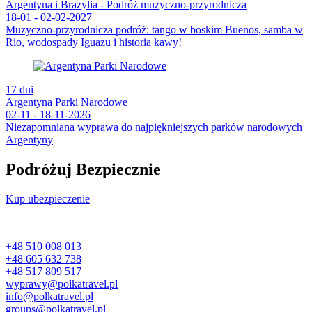
Argentyna i Brazylia - Podróż muzyczno-przyrodnicza
18-01 - 02-02-2027
Muzyczno-przyrodnicza podróż: tango w boskim Buenos, samba w
Rio, wodospady Iguazu i historia kawy!
17 dni
Argentyna Parki Narodowe
02-11 - 18-11-2026
Niezapomniana wyprawa do najpiękniejszych parków narodowych
Argentyny
Podróżuj Bezpiecznie
Kup ubezpieczenie
+48 510 008 013
+48 605 632 738
+48 517 809 517
wyprawy@polkatravel.pl
info@polkatravel.pl
groups@polkatravel.pl