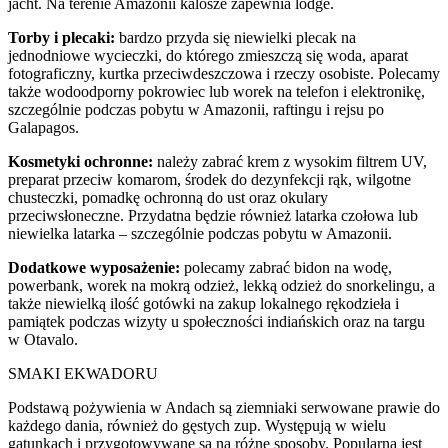
jacht. Na terenie Amazonii kalosze zapewnia lodge.
Torby i plecaki:
bardzo przyda się niewielki plecak na
jednodniowe wycieczki, do którego zmieszczą się woda, aparat
fotograficzny, kurtka przeciwdeszczowa i rzeczy osobiste. Polecamy
także wodoodporny pokrowiec lub worek na telefon i elektronikę,
szczególnie podczas pobytu w Amazonii, raftingu i rejsu po
Galapagos.
Kosmetyki ochronne:
należy zabrać krem z wysokim filtrem UV,
preparat przeciw komarom, środek do dezynfekcji rąk, wilgotne
chusteczki, pomadkę ochronną do ust oraz okulary
przeciwsłoneczne. Przydatna będzie również latarka czołowa lub
niewielka latarka – szczególnie podczas pobytu w Amazonii.
Dodatkowe wyposażenie:
polecamy zabrać bidon na wodę,
powerbank, worek na mokrą odzież, lekką odzież do snorkelingu, a
także niewielką ilość gotówki na zakup lokalnego rękodzieła i
pamiątek podczas wizyty u społeczności indiańskich oraz na targu
w Otavalo.
SMAKI EKWADORU
Podstawą pożywienia w Andach są ziemniaki serwowane prawie do
każdego dania, również do gęstych zup. Występują w wielu
gatunkach i przygotowywane są na różne sposoby. Popularna jest