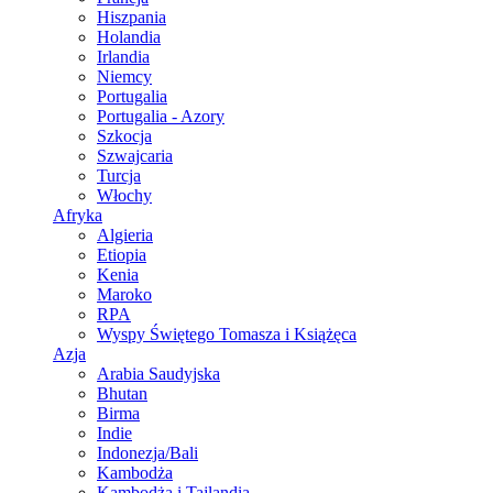
Hiszpania
Holandia
Irlandia
Niemcy
Portugalia
Portugalia - Azory
Szkocja
Szwajcaria
Turcja
Włochy
Afryka
Algieria
Etiopia
Kenia
Maroko
RPA
Wyspy Świętego Tomasza i Książęca
Azja
Arabia Saudyjska
Bhutan
Birma
Indie
Indonezja/Bali
Kambodża
Kambodża i Tajlandia