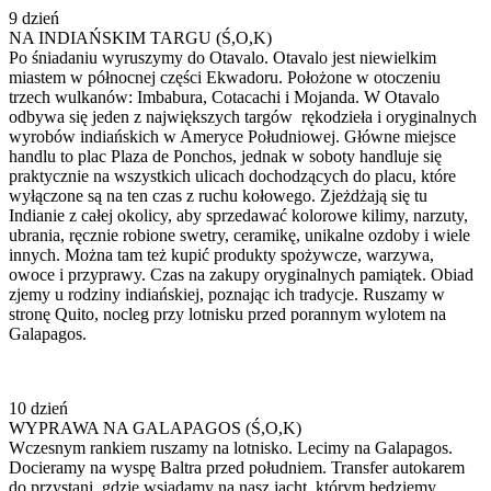
9 dzień
NA INDIAŃSKIM TARGU (Ś,O,K)
Po śniadaniu wyruszymy do Otavalo. Otavalo jest niewielkim
miastem w północnej części Ekwadoru. Położone w otoczeniu
trzech wulkanów: Imbabura, Cotacachi i Mojanda. W Otavalo
odbywa się jeden z największych targów rękodzieła i oryginalnych
wyrobów indiańskich w Ameryce Południowej. Główne miejsce
handlu to plac Plaza de Ponchos, jednak w soboty handluje się
praktycznie na wszystkich ulicach dochodzących do placu, które
wyłączone są na ten czas z ruchu kołowego. Zjeżdżają się tu
Indianie z całej okolicy, aby sprzedawać kolorowe kilimy, narzuty,
ubrania, ręcznie robione swetry, ceramikę, unikalne ozdoby i wiele
innych. Można tam też kupić produkty spożywcze, warzywa,
owoce i przyprawy. Czas na zakupy oryginalnych pamiątek. Obiad
zjemy u rodziny indiańskiej, poznając ich tradycje. Ruszamy w
stronę Quito, nocleg przy lotnisku przed porannym wylotem na
Galapagos.
10 dzień
WYPRAWA NA GALAPAGOS (Ś,O,K)
Wczesnym rankiem ruszamy na lotnisko. Lecimy na Galapagos.
Docieramy na wyspę Baltra przed południem. Transfer autokarem
do przystani, gdzie wsiadamy na nasz jacht, którym będziemy