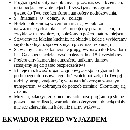
Program jest oparty na dobranych przez nas świadczeniach,
restauracjach oraz atrakcjach. Przywiązujemy ogromną
uwagę do Twojego komfortu i atmosfery podróżowania.
Ś - śniadania, O - obiady, K - kolacje
Hotele położone są w centrum miasta, w pobliżu
najwazniejszych atrakcji. Jeśli nocujemy poza miastem, to
zwykle w malowniczym, położonym pośród natury miejscu.
Stawiamy na lokalną kuchnię, na obiady i kolacje wybieramy
się do lokalnych, sprawdzonych przez nas restauracji
Stawiamy na małe, kameralne grupy, wyprawa do Ekwadoru
i na Galapagos będzie liczyć maksymalnie 18 Uczestników.
Preferujemy kameralną atmosferę, unikamy tłumów,
stosujemy się do zasad bezpieczeństwa.
Istnieje możliwość organizacji powyższego programu lub
podobnego, dopasowanego do Twoich potrzeb, dla Twojej
rodziny, grupy znajomych; własnym lub zorganizowanym
transportem, w dobranym do potrzeb terminie. Skontaktuj się
z nami.
Może się zdarzyć, że zmienimy kolejność programu jeśli nie
pozwolą na realizację warunki atmosferyczne lub będą miały
miejsce zdarzenia, na które nie mamy wpływu.
EKWADOR PRZED WYJAZDEM