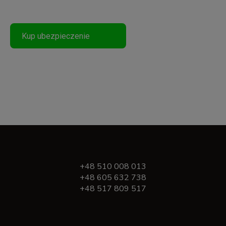
Podróżuj Bezpiecznie
Kup ubezpieczenie
+48 510 008 013
+48 605 632 738
+48 517 809 517