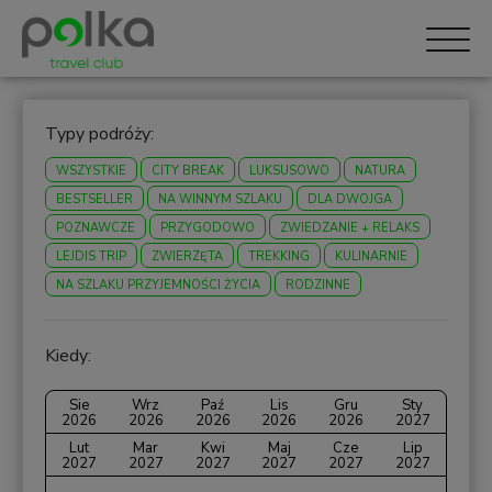
Typy podróży:
WSZYSTKIE
CITY BREAK
LUKSUSOWO
NATURA
BESTSELLER
NA WINNYM SZLAKU
DLA DWOJGA
POZNAWCZE
PRZYGODOWO
ZWIEDZANIE + RELAKS
LEJDIS TRIP
ZWIERZĘTA
TREKKING
KULINARNIE
NA SZLAKU PRZYJEMNOŚCI ŻYCIA
RODZINNE
Kiedy:
Sie
Wrz
Paź
Lis
Gru
Sty
2026
2026
2026
2026
2026
2027
Lut
Mar
Kwi
Maj
Cze
Lip
2027
2027
2027
2027
2027
2027