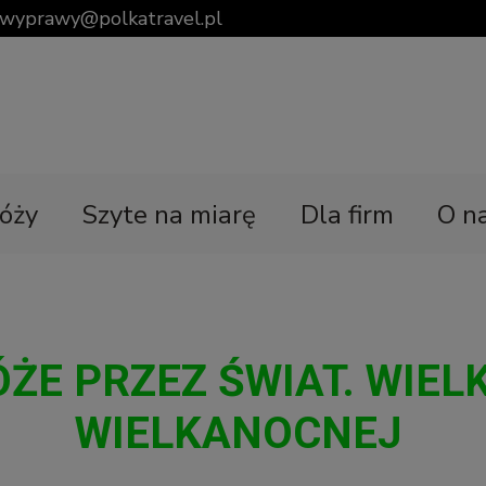
wyprawy@polkatravel.pl
óży
Szyte na miarę
Dla firm
O n
ŻE PRZEZ ŚWIAT. WIEL
WIELKANOCNEJ