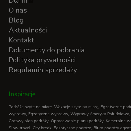
Dla firm
O nas
Blog
Aktualności
Kontakt
Dokumenty do pobrania
Polityka prywatności
Regulamin sprzedaży
Inspiracje
,
,
Podróże szyte na miarę
Wakacje szyte na miarę
Egzotyczne podr
,
,
wyprawy
Egzotyczne wyprawy
Wyprawy Ameryka Południowa
,
,
Gotowy plan podróży
Opracowanie planu podróży
Kameralne wy
,
,
,
Slow travel
City break
Egzotyczne podróże
Biuro podróży egzo