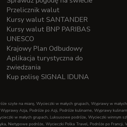
Sprawdź pogodę na świecie
Przelicznik walut
Kursy walut SANTANDER
Kursy walut BNP PARIBAS
UNESCO
Krajowy Plan Odbudowy
Aplikacja turystyczna do
zwiedzania
Kup polisę SIGNAL IDUNA
,
,
óże szyte na miarę
Wycieczki w małych grupach
Wyprawy w małych
,
,
,
,
Wyprawy Azja
Podróże po Azji
Podróże kulinarne
Wyprawy kulinar
,
,
cieczki w małych grupach
Luksusowe podróże
Wycieczki winnym sz
,
,
,
,
tyka
Nietypowe podróże
Wycieczki Polka Travel
Podróże po Francji
W