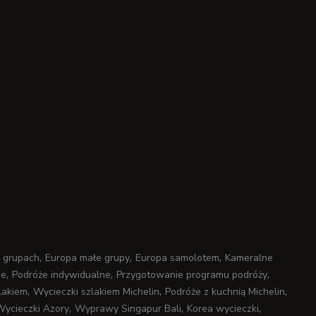
,
,
,
 grupach
Europa małe grupy
Europa samolotem
Kameralne
,
,
,
ne
Podróże indywidualne
Przygotowanie programu podróży
,
,
,
lakiem
Wycieczki szlakiem Michelin
Podróże z kuchnią Michelin
,
,
,
ycieczki Azory
Wyprawy Singapur Bali
Korea wycieczki