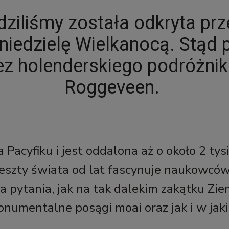
dziliśmy została odkryta pr
niedzielę Wielkanocą. Stąd p
z holenderskiego podróżnik
Roggeveen.
acyfiku i jest oddalona aż o około 2 tysi
reszty świata od lat fascynuje naukowcó
pytania, jak na tak dalekim zakątku Ziemi 
monumentalne posągi moai oraz jak i w ja